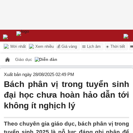
Mới nhất
Xem nhiều
💰 Giá vàng
📅 Lịch âm
☀️ Thời tiết

Giáo dục
Diễn đàn
Xuất bản ngày 28/08/2025 02:49 PM
Bách phân vị trong tuyển sinh
đại học chưa hoàn hảo dẫn tới
không ít nghịch lý
Theo chuyên gia giáo dục, bách phân vị trong
tuyển sinh 2025 là nỗ lực đáng ghi nhận để