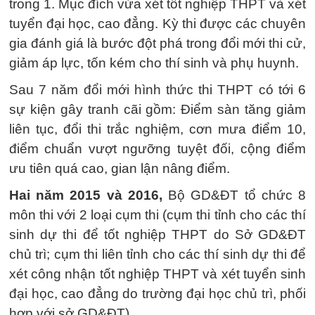
trong 1. Mục đích vừa xét tốt nghiệp THPT và xét
tuyển đại học, cao đẳng. Kỳ thi được các chuyên
gia đánh giá là bước đột phá trong đổi mới thi cử,
giảm áp lực, tốn kém cho thí sinh và phụ huynh.
Sau 7 năm đổi mới hình thức thi THPT có tới 6
sự kiện gây tranh cãi gồm: Điểm sàn tăng giảm
liên tục, đổi thi trắc nghiệm, cơn mưa điểm 10,
điểm chuẩn vượt ngưỡng tuyệt đối, cộng điểm
ưu tiên quá cao, gian lận nâng điểm.
Hai năm 2015 và 2016,
Bộ GD&ĐT tổ chức 8
môn thi với 2 loại cụm thi (cụm thi tỉnh cho các thí
sinh dự thi để tốt nghiệp THPT do Sở GD&ĐT
chủ trì; cụm thi liên tỉnh cho các thí sinh dự thi để
xét công nhận tốt nghiệp THPT và xét tuyển sinh
đại học, cao đẳng do trường đại học chủ trì, phối
hợp với sở GD&ĐT).