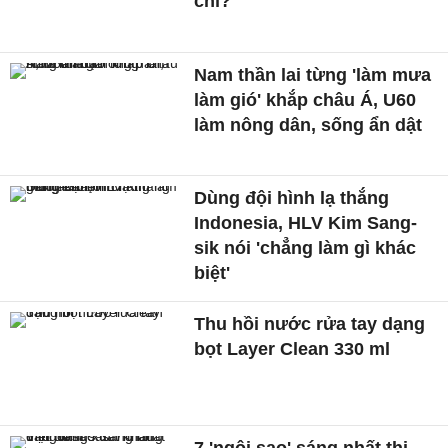
chỉ?
Nam thần lai từng 'làm mưa
làm gió' khắp châu Á, U60
làm nông dân, sống ẩn dật
Dùng đội hình lạ thắng
Indonesia, HLV Kim Sang-
sik nói 'chẳng làm gì khác
biệt'
Thu hồi nước rửa tay dạng
bọt Layer Clean 330 ml