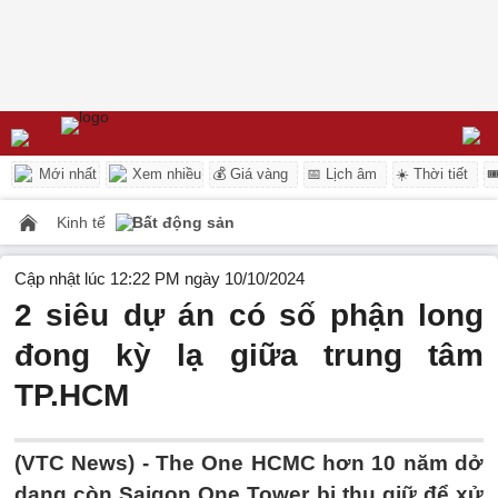
Mới nhất
Xem nhiều
💰 Giá vàng
📅 Lịch âm
☀️ Thời tiết

Kinh tế
Bất động sản
Cập nhật lúc 12:22 PM ngày 10/10/2024
2 siêu dự án có số phận long
đong kỳ lạ giữa trung tâm
TP.HCM
(VTC News) -
The One HCMC hơn 10 năm dở
dang còn Saigon One Tower bị thu giữ để xử