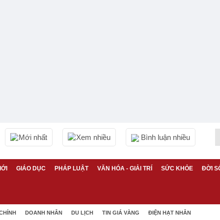
Mới nhất
Xem nhiều
Bình luận nhiều
IỚI
GIÁO DỤC
PHÁP LUẬT
VĂN HÓA - GIẢI TRÍ
SỨC KHỎE
ĐỜI S
 CHÍNH
DOANH NHÂN
DU LỊCH
TIN GIÁ VÀNG
ĐIỆN HẠT NHÂN