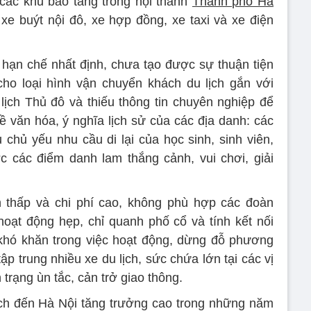
, các khu bảo tàng trong nội thành
Thành phố Hà
xe buýt nội đô, xe hợp đồng, xe taxi và xe điện
ó hạn chế nhất định, chưa tạo được sự thuận tiện
cho loại hình vận chuyển khách du lịch gắn với
lịch Thủ đô và thiếu thông tin chuyên nghiệp để
 văn hóa, ý nghĩa lịch sử của các địa danh: các
 chủ yếu nhu cầu di lại của học sinh, sinh viên,
c các điểm danh lam thắng cảnh, vui chơi, giải
n thấp và chi phí cao, không phù hợp các đoàn
hoạt động hẹp, chỉ quanh phố cổ và tính kết nối
 khó khăn trong việc hoạt động, dừng đỗ phương
tập trung nhiều xe du lịch, sức chứa lớn tại các vị
 trạng ùn tắc, cản trở giao thông.
ch đến Hà Nội tăng trưởng cao trong những năm