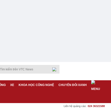
ỐNG
XE
KHOA HỌC CÔNG NGHỆ
CHUYỂN ĐỔI XANH
Liên hệ quảng cáo:
024 36321588