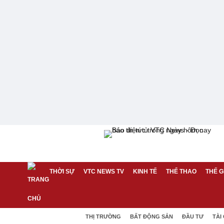
THỜI SỰ
VTC NEWS TV
KINH TẾ
THỂ THAO
THẾ G
THỊ TRƯỜNG
BẤT ĐỘNG SẢN
ĐẦU TƯ
TÀI