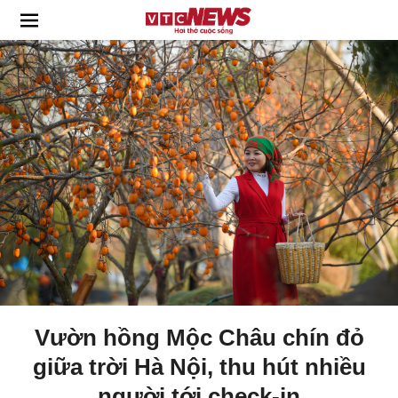
Vườn hồng Mộc Châu chín đỏ
giữa trời Hà Nội, thu hút nhiều
người tới check-in