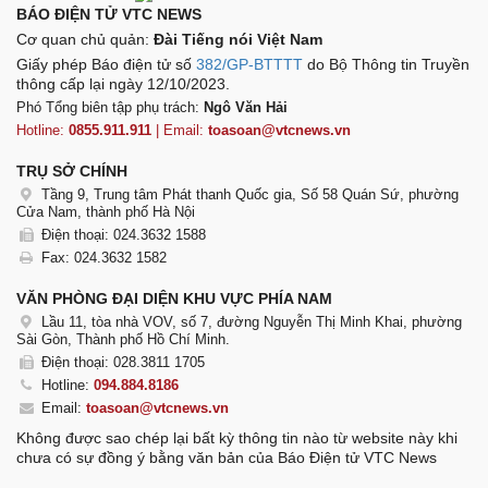
BÁO ĐIỆN TỬ VTC NEWS
Cơ quan chủ quản:
Đài Tiếng nói Việt Nam
Giấy phép Báo điện tử số
382/GP-BTTTT
do Bộ Thông tin Truyền
thông cấp lại ngày 12/10/2023.
Phó Tổng biên tập phụ trách:
Ngô Văn Hải
Hotline:
0855.911.911
| Email:
toasoan@vtcnews.vn
TRỤ SỞ CHÍNH
Tầng 9, Trung tâm Phát thanh Quốc gia, Số 58 Quán Sứ, phường
Cửa Nam, thành phố Hà Nội
Điện thoại: 024.3632 1588
Fax: 024.3632 1582
VĂN PHÒNG ĐẠI DIỆN KHU VỰC PHÍA NAM
Lầu 11, tòa nhà VOV, số 7, đường Nguyễn Thị Minh Khai, phường
Sài Gòn, Thành phố Hồ Chí Minh.
Điện thoại: 028.3811 1705
Hotline:
094.884.8186
Email:
toasoan@vtcnews.vn
Không được sao chép lại bất kỳ thông tin nào từ website này khi
chưa có sự đồng ý bằng văn bản của Báo Điện tử VTC News