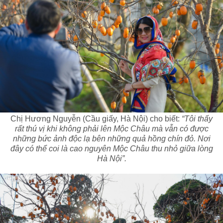
Chị Hương Nguyễn (Cầu giấy, Hà Nội) cho biết:
“Tôi thấy
rất thú vị khi không phải lên Mộc Châu mà vẫn có được
những bức ảnh độc lạ bên những quả hồng chín đỏ. Nơi
đây có thể coi là cao nguyên Mộc Châu thu nhỏ giữa lòng
Hà Nội”.