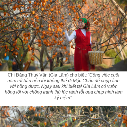
Chị Đặng Thuý Vân (Gia Lâm) cho biết:
“Công việc cuối
năm rất bận nên tôi không thể đi Mộc Châu để chụp ảnh
với hồng được. Ngay sau khi biết tại Gia Lâm có vườn
hồng tôi với chồng tranh thủ lúc rảnh rỗi qua chụp hình làm
kỷ niệm”.