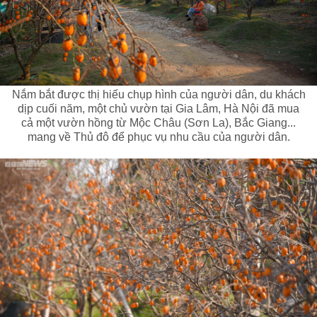
Nắm bắt được thị hiếu chụp hình của người dân, du khách
dịp cuối năm, một chủ vườn tại Gia Lâm, Hà Nội đã mua
cả một vườn hồng từ Mộc Châu (Sơn La), Bắc Giang...
mang về Thủ đô để phục vụ nhu cầu của người dân.