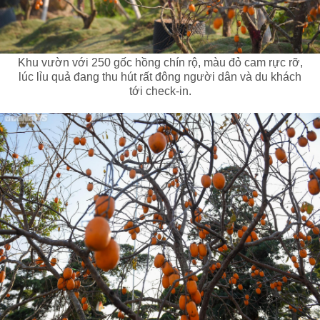
Khu vườn với 250 gốc hồng chín rộ, màu đỏ cam rực rỡ,
lúc lỉu quả đang thu hút rất đông người dân và du khách
tới check-in.