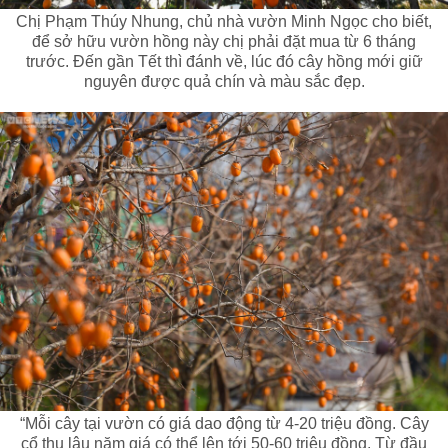
Chị Phạm Thúy Nhung, chủ nhà vườn Minh Ngọc cho biết,
để sở hữu vườn hồng này chị phải đặt mua từ 6 tháng
trước. Đến gần Tết thì đánh về, lúc đó cây hồng mới giữ
nguyên được quả chín và màu sắc đẹp.
“Mỗi cây tại vườn có giá dao động từ 4-20 triệu đồng. Cây
cổ thụ lâu năm giá có thể lên tới 50-60 triệu đồng. Từ đầu