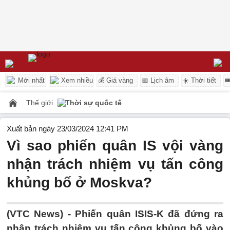
Mới nhất
Xem nhiều
💰 Giá vàng
📅 Lịch âm
☀️ Thời tiết

Thế giới
Thời sự quốc tế
Xuất bản ngày 23/03/2024 12:41 PM
Vì sao phiến quân IS vội vàng
nhận trách nhiệm vụ tấn công
khủng bố ở Moskva?
(VTC News) -
Phiến quân ISIS-K đã đứng ra
nhận trách nhiệm vụ tấn công khủng bố vào