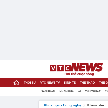
THỜI SỰ
VTC NEWS TV
KINH TẾ
THỂ THAO
THẾ G
SẢN PHẨM
KHÁM PHÁ
AI
THỦ THUẬT
C
Khoa học - Công nghệ
Khám phá