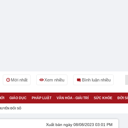
Mới nhất
Xem nhiều
Bình luận nhiều
IỚI
GIÁO DỤC
PHÁP LUẬT
VĂN HÓA - GIẢI TRÍ
SỨC KHỎE
ĐỜI S
HUYỂN ĐỔI SỐ
Xuất bản ngày 08/08/2023 03:01 PM