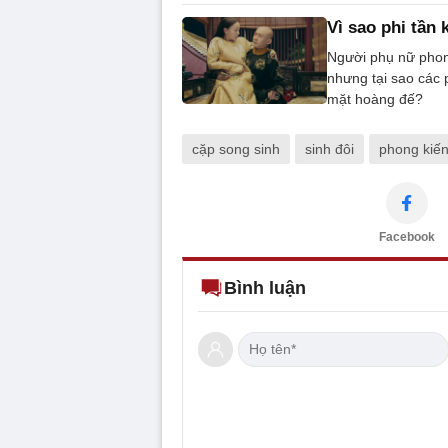
Vì sao phi tần
Người phụ nữ phong
nhưng tại sao các 
mặt hoàng đế?
cặp song sinh
sinh đôi
phong kiế
Facebook
Bình luận