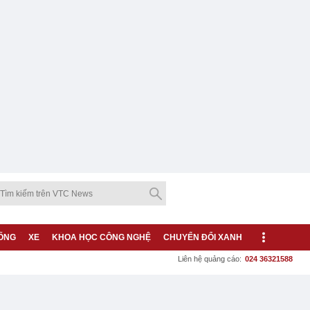
ỐNG
XE
KHOA HỌC CÔNG NGHỆ
CHUYỂN ĐỔI XANH
Liên hệ quảng cáo:
024 36321588