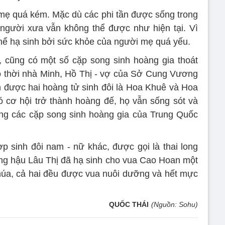
mẹ quá kém. Mặc dù các phi tần được sống trong
người xưa vẫn không thể được như hiện tại. Vì
thể hạ sinh bởi sức khỏe của người mẹ quá yếu.
, cũng có một số cặp song sinh hoàng gia thoát
o thời nhà Minh, Hồ Thị - vợ của Sở Cung Vương
h được hai hoàng tử sinh đôi là Hoa Khuê và Hoa
 cơ hội trở thành hoàng đế, họ vẫn sống sót và
ng các cặp song sinh hoàng gia của Trung Quốc
p sinh đôi nam - nữ khác, được gọi là thai long
ng hậu Lâu Thị đã hạ sinh cho vua Cao Hoan một
húa, cả hai đều được vua nuôi dưỡng và hết mực
QUỐC THÁI
(Nguồn: Sohu)