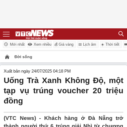
Mới nhất
Xem nhiều
💰 Giá vàng
📅 Lịch âm
☀️ Thời tiết

Đời sống
Xuất bản ngày 24/07/2025 04:18 PM
Uống Trà Xanh Không Độ, một
tạp vụ trúng voucher 20 triệu
đồng
(VTC News) -
Khách hàng ở Đà Nẵng trở
thành người thứ 6 trúng giải Nhì từ chương