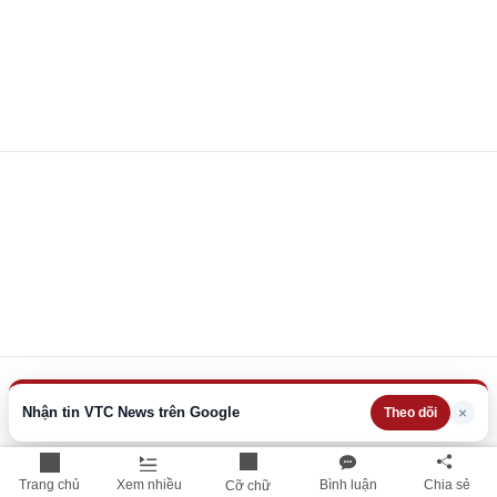
Nhận tin VTC News trên Google
×
Theo dõi
Trang chủ
Xem nhiều
Bình luận
Chia sẻ
Cỡ chữ