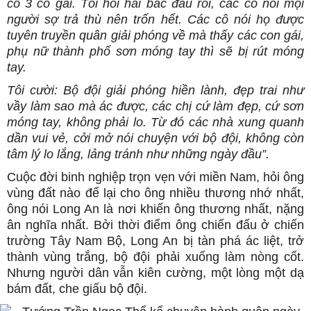
có 3 cô gái. Tôi hỏi hai bác đâu rồi, các cô nói mọi
người sợ trả thù nên trốn hết. Các cô nói họ được
tuyên truyền quân giải phóng về mà thấy các con gái,
phụ nữ thành phố sơn móng tay thì sẽ bị rút móng
tay.
Tôi cười: Bộ đội giải phóng hiền lành, đẹp trai như
vầy làm sao mà ác được, các chị cứ làm đẹp, cứ sơn
móng tay, không phải lo. Từ đó các nhà xung quanh
dần vui vẻ, cởi mở nói chuyện với bộ đội, không còn
tâm lý lo lắng, lảng tránh như những ngày đầu”.
Cuộc đời binh nghiệp trọn vẹn với miền Nam, hỏi ông
vùng đất nào để lại cho ông nhiều thương nhớ nhất,
ông nói Long An là nơi khiến ông thương nhất, nặng
ân nghĩa nhất. Bởi thời điểm ông chiến đấu ở chiến
trường Tây Nam Bộ, Long An bị tàn phá ác liệt, trở
thành vùng trắng, bộ đội phải xuống làm nòng cốt.
Nhưng người dân vẫn kiên cường, một lòng một dạ
bám đất, che giấu bộ đội.