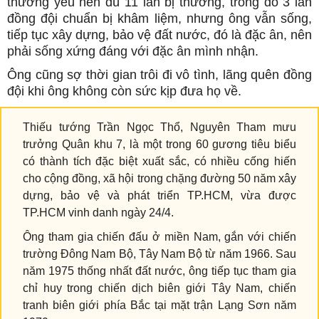
thương yêu nên dù 11 lần bị thương, trong đó 3 lần
đồng đội chuẩn bị khâm liệm, nhưng ông vẫn sống,
tiếp tục xây dựng, bảo vệ đất nước, đó là đặc ân, nên
phải sống xứng đáng với đặc ân mình nhận.
Ông cũng sợ thời gian trôi đi vô tình, lãng quên đồng
đội khi ông không còn sức kịp đưa họ về.
Thiếu tướng Trần Ngọc Thổ, Nguyên Tham mưu
trưởng Quân khu 7, là một trong 60 gương tiêu biểu
có thành tích đặc biệt xuất sắc, có nhiều cống hiến
cho cộng đồng, xã hội trong chặng đường 50 năm xây
dựng, bảo vệ và phát triển TP.HCM, vừa được
TP.HCM vinh danh ngày 24/4.
Ông tham gia chiến đấu ở miền Nam, gắn với chiến
trường Đông Nam Bộ, Tây Nam Bộ từ năm 1966. Sau
năm 1975 thống nhất đất nước, ông tiếp tục tham gia
chỉ huy trong chiến dịch biên giới Tây Nam, chiến
tranh biên giới phía Bắc tại mặt trận Lạng Sơn năm