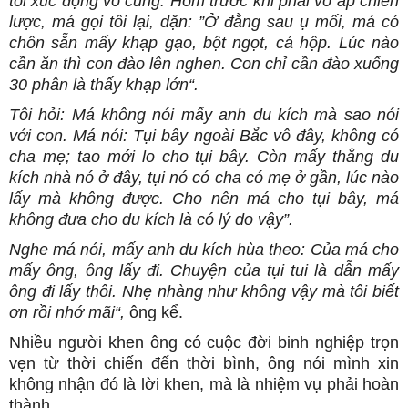
tôi xúc động vô cùng. Hôm trước khi phải vô ấp chiến
lược, má gọi tôi lại, dặn: ”Ở đằng sau ụ mối, má có
chôn sẵn mấy khạp gạo, bột ngọt, cá hộp. Lúc nào
cần ăn thì con đào lên nghen. Con chỉ cần đào xuống
30 phân là thấy khạp lớn“.
Tôi hỏi: Má không nói mấy anh du kích mà sao nói
với con. Má nói: Tụi bây ngoài Bắc vô đây, không có
cha mẹ; tao mới lo cho tụi bây. Còn mấy thằng du
kích nhà nó ở đây, tụi nó có cha có mẹ ở gần, lúc nào
lấy mà không được. Cho nên má cho tụi bây, má
không đưa cho du kích là có lý do vậy”.
Nghe má nói, mấy anh du kích hùa theo: Của má cho
mấy ông, ông lấy đi. Chuyện của tụi tui là dẫn mấy
ông đi lấy thôi.
Nhẹ nhàng như không vậy mà tôi biết
ơn rồi nhớ mãi“,
ông kể.
Nhiều người khen ông có cuộc đời binh nghiệp trọn
vẹn từ thời chiến đến thời bình, ông nói mình xin
không nhận đó là lời khen, mà là nhiệm vụ phải hoàn
thành.