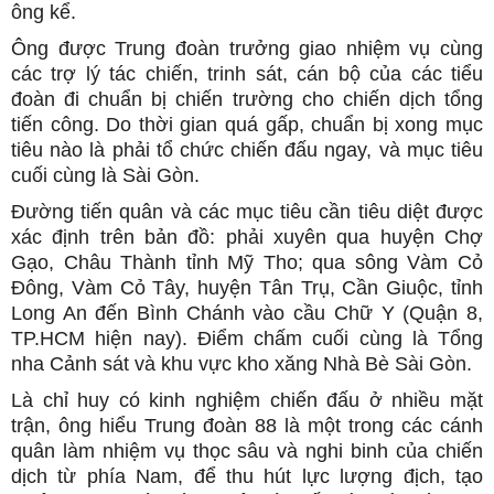
ông kể.
Ông được Trung đoàn trưởng giao nhiệm vụ cùng
các trợ lý tác chiến, trinh sát, cán bộ của các tiểu
đoàn đi chuẩn bị chiến trường cho chiến dịch tổng
tiến công. Do thời gian quá gấp, chuẩn bị xong mục
tiêu nào là phải tổ chức chiến đấu ngay, và mục tiêu
cuối cùng là Sài Gòn.
Đường tiến quân và các mục tiêu cần tiêu diệt được
xác định trên bản đồ: phải xuyên qua huyện Chợ
Gạo, Châu Thành tỉnh Mỹ Tho; qua sông Vàm Cỏ
Đông, Vàm Cỏ Tây, huyện Tân Trụ, Cần Giuộc, tỉnh
Long An đến Bình Chánh vào cầu Chữ Y (Quận 8,
TP.HCM hiện nay). Điểm chấm cuối cùng là Tổng
nha Cảnh sát và khu vực kho xăng Nhà Bè Sài Gòn.
Là chỉ huy có kinh nghiệm chiến đấu ở nhiều mặt
trận, ông hiểu Trung đoàn 88 là một trong các cánh
quân làm nhiệm vụ thọc sâu và nghi binh của chiến
dịch từ phía Nam, để thu hút lực lượng địch, tạo