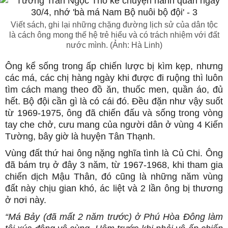
Viết sách, ghi lại những chặng đường lịch sử của dân tộc
là cách ông mong thế hệ trẻ hiểu và có trách nhiệm với đất
nước mình. (Ảnh: Hà Linh)
Ông kể sống trong ấp chiến lược bị kìm kẹp, nhưng
các má, các chị hàng ngày khi được đi ruộng thì luôn
tìm cách mang theo đồ ăn, thuốc men, quần áo, đủ
hết. Bộ đội cần gì là có cái đó. Đều đặn như vậy suốt
từ 1969-1975, ông đã chiến đấu và sống trong vòng
tay che chở, cưu mang của người dân ở vùng 4 Kiến
Tường, bây giờ là huyện Tân Thạnh.
Vùng đất thứ hai ông nặng nghĩa tình là Củ Chi. Ông
đã bám trụ ở đây 3 năm, từ 1967-1968, khi tham gia
chiến dịch Mậu Thân, đó cũng là những năm vùng
đất này chịu gian khó, ác liệt và 2 lần ông bị thương
ở nơi này.
“Má Bảy (đã mất 2 năm trước) ở Phú Hòa Đông làm