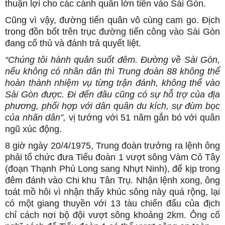
thuận lợi cho các cánh quân lớn tiến vào Sài Gòn.
Cũng vì vậy, đường tiến quân vô cùng cam go. Địch
trong đồn bốt trên trục đường tiến công vào Sài Gòn
đang cố thủ và đánh trả quyết liệt.
“Chúng tôi hành quân suốt đêm. Đường về Sài Gòn,
nếu không có nhân dân thì Trung đoàn 88 không thể
hoàn thành nhiệm vụ từng trận đánh, không thể vào
Sài Gòn được. Đi đến đâu cũng có sự hỗ trợ của địa
phương, phối hợp với dân quân du kích, sự đùm bọc
của nhân dân”,
vị tướng với 51 năm gắn bó với quân
ngũ xúc động.
8 giờ ngày 20/4/1975, Trung đoàn trưởng ra lệnh ông
phải tổ chức đưa Tiểu đoàn 1 vượt sông Vàm Cỏ Tây
(đoạn Thạnh Phú Long sang Nhựt Ninh), để kịp trong
đêm đánh vào Chi khu Tân Trụ. Nhận lệnh xong, ông
toát mồ hôi vì nhận thấy khúc sông này quá rộng, lại
có một giang thuyền với 13 tàu chiến đấu của địch
chỉ cách nơi bộ đội vượt sông khoảng 2km. Ông cố