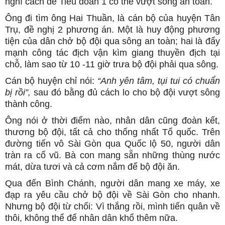
nghĩ cách để Tiểu đoàn 1 có thể vượt sông an toàn.
Ông đi tìm ông Hai Thuần, là cán bộ của huyện Tân
Trụ, đề nghị 2 phương án. Một là huy động phương
tiện của dân chở bộ đội qua sông an toàn; hai là đẩy
mạnh công tác địch vận kìm giang thuyền địch tại
chỗ, làm sao từ 10 -11 giờ trưa bộ đội phải qua sông.
Cán bộ huyện chỉ nói:
“Anh yên tâm, tụi tui có chuẩn
bị rồi”,
sau đó bằng đủ cách lo cho bộ đội vượt sông
thành công.
Ông nói ở thời điểm nào, nhân dân cũng đoàn kết,
thương bộ đội, tất cả cho thống nhất Tổ quốc. Trên
đường tiến vô Sài Gòn qua Quốc lộ 50, người dân
tràn ra cổ vũ. Bà con mang sẵn những thùng nước
mát, dừa tươi và cả cơm nắm để bộ đội ăn.
Qua đến Bình Chánh, người dân mang xe máy, xe
đạp ra yêu cầu chở bộ đội về Sài Gòn cho nhanh.
Nhưng bộ đội từ chối: Vì thắng rồi, mình tiến quân về
thôi, không thể để nhân dân khổ thêm nữa.