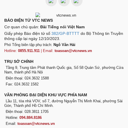
BÁO ĐIỆN TỬ VTC NEWS
Cơ quan chủ quản:
Đài Tiếng nói Việt Nam
Giấy phép Báo điện tử số
382/GP-BTTTT
do Bộ Thông tin Truyền
thông cấp lại ngày 12/10/2023.
Phó Tổng biên tập phụ trách:
Ngô Văn Hải
Hotline:
0855.911.911
| Email:
toasoan@vtcnews.vn
TRỤ SỞ CHÍNH
Tầng 9, Trung tâm Phát thanh Quốc gia, Số 58 Quán Sứ, phường Cửa
Nam, thành phố Hà Nội
Điện thoại: 024.3632 1588
Fax: 024.3632 1582
VĂN PHÒNG ĐẠI DIỆN KHU VỰC PHÍA NAM
Lầu 11, tòa nhà VOV, số 7, đường Nguyễn Thị Minh Khai, phường Sài
Gòn, Thành phố Hồ Chí Minh.
Điện thoại: 028.3811 1705
Hotline:
094.884.8186
Email:
toasoan@vtcnews.vn