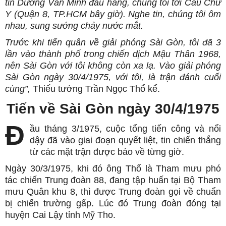
tin Dương Văn Minh đầu hàng, chúng tôi tới Cầu Chữ
Y (Quận 8, TP.HCM bây giờ). Nghe tin, chúng tôi ôm
nhau, sung sướng chảy nước mắt.
Trước khi tiến quân về giải phóng Sài Gòn, tôi đã 3
lần vào thành phố trong chiến dịch Mậu Thân 1968,
nên Sài Gòn với tôi không còn xa lạ. Vào giải phóng
Sài Gòn ngày 30/4/1975, với tôi, là trận đánh cuối
cùng”,
Thiếu tướng Trần Ngọc Thổ kể.
Tiến về Sài Gòn ngày 30/4/1975
Đ
ầu tháng 3/1975, cuộc tổng tiến công và nổi
dậy đã vào giai đoạn quyết liệt, tin chiến thắng
từ các mặt trận được báo về từng giờ.
Ngày 30/3/1975, khi đó ông Thổ là Tham mưu phó
tác chiến Trung đoàn 88, đang tập huấn tại Bộ Tham
mưu Quân khu 8, thì được Trung đoàn gọi về chuẩn
bị chiến trường gấp. Lúc đó Trung đoàn đóng tại
huyện Cai Lậy tỉnh Mỹ Tho.