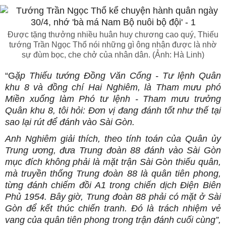
Được tặng thưởng nhiều huân huy chương cao quý, Thiếu
tướng Trần Ngọc Thổ nói những gì ông nhận được là nhờ
sự đùm bọc, che chở của nhân dân. (Ảnh: Hà Linh)
“G
ặp Thiếu tướng Đồng Văn Cống - Tư lệnh Quân
khu 8 và đồng chí Hai Nghiêm, là Tham mưu phó
Miền xuống làm Phó tư lệnh - Tham mưu trưởng
Quân khu 8, tôi hỏi: Đơn vị đang đánh tốt như thế tại
sao lại rút để đánh vào Sài Gòn.
Anh Nghiêm giải thích, theo tính toán của Quân ủy
Trung ương, đưa Trung đoàn 88 đánh vào Sài Gòn
mục đích không phải là mặt trận Sài Gòn thiếu quân,
mà truyền thống Trung đoàn 88 là quân tiên phong,
từng đánh chiếm đồi A1 trong chiến dịch Điện Biên
Phủ 1954. Bây giờ, Trung đoàn 88 phải có mặt ở Sài
Gòn để kết thúc chiến tranh. Đó là trách nhiệm vẻ
vang của quân tiên phong trong trận đánh cuối cùng”,