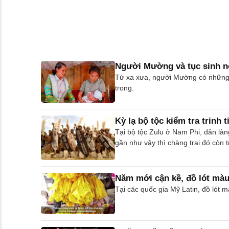
Người Mường và tục sinh nở
Từ xa xưa, người Mường có những q
trong.
Kỳ lạ bộ tộc kiểm tra trinh 
Tại bộ tộc Zulu ở Nam Phi, dân làn
gần như vậy thì chàng trai đó còn t
Năm mới cận kề, đồ lót mà
Tại các quốc gia Mỹ Latin, đồ lót 