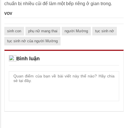
chuẩn bị nhiều củi để làm một bếp riêng ở gian trong.
VOV
sinh con
phụ nữ mang thai
người Mường
tục sinh nở
tục sinh nở của người Mường
Bình luận