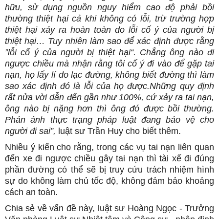
hữu, sử dụng nguồn nguy hiểm cao độ phải bồi
thường thiệt hại cả khi không có lỗi, trừ trường hợp
thiệt hại xảy ra hoàn toàn do lỗi cố ý của người bị
thiệt hại… Tuy nhiên làm sao để xác định được rằng
”lỗi cố ý của người bị thiệt hại“. Chẳng ông nào đi
ngược chiều mà nhận rằng tôi cố ý đi vào để gặp tai
nạn, họ lấy lí do lạc đường, không biết đường thì làm
sao xác định đó là lỗi của họ được.Những quy định
rất nửa vời dẫn đến gần như 100%, cứ xảy ra tai nạn,
ông nào bị nặng hơn thì ông đó được bồi thường.
Phản ánh thực trạng pháp luật đang bảo vệ cho
người đi sai”,
luật sư Trần Huy cho biết thêm.
Nhiều ý kiến cho rằng, trong các vụ tai nạn liên quan
đến xe đi ngược chiều gây tai nạn thì tài xế đi đúng
phần đường có thể sẽ bị truy cứu trách nhiệm hình
sự do không làm chủ tốc độ, không đảm bảo khoảng
cách an toàn.
Chia sẻ về vấn đề này, luật sư Hoàng Ngọc - Trưởng