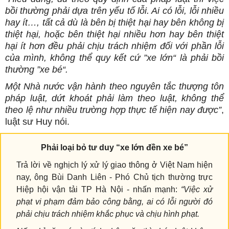
bồi thường phải dựa trên yếu tố lỗi. Ai có lỗi, lỗi nhiều
hay ít…, tất cả dù là bên bị thiệt hại hay bên không bị
thiệt hại, hoặc bên thiệt hại nhiều hơn hay bên thiệt
hại ít hơn đều phải chịu trách nhiệm đối với phần lỗi
của mình, không thể quy kết cứ ”xe lớn“ là phải bồi
thường ”xe bé“.
Một Nhà nước vận hành theo nguyên tắc thượng tôn
pháp luật, dứt khoát phải làm theo luật, không thể
theo lệ như nhiều trường hợp thực tế hiện nay được”
,
luật sư Huy nói.
Phải loại bỏ tư duy “xe lớn đền xe bé”
Trả lời về nghịch lý xử lý giao thông ở Việt Nam hiện
nay, ông Bùi Danh Liên - Phó Chủ tịch thường trực
Hiệp hội vận tải TP Hà Nội - nhấn mạnh:
“Việc xử
phạt vi phạm đảm bảo công bằng, ai có lỗi người đó
phải chịu trách nhiệm khắc phục và chịu hình phạt.