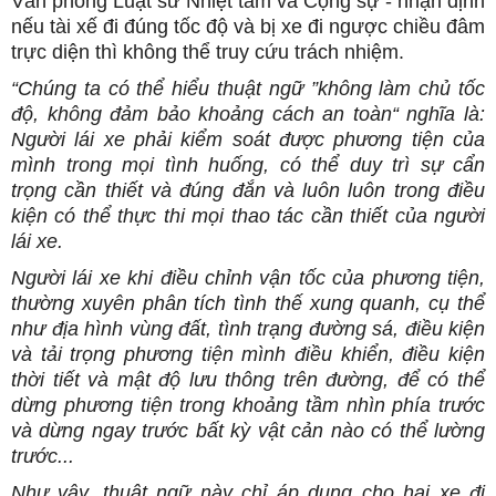
Văn phòng Luật sư Nhiệt tâm và Cộng sự - nhận định
nếu tài xế đi đúng tốc độ và bị xe đi ngược chiều đâm
trực diện thì không thể truy cứu trách nhiệm.
“Chúng ta có thể hiểu thuật ngữ ”không làm chủ tốc
độ, không đảm bảo khoảng cách an toàn“ nghĩa là:
Người lái xe phải kiểm soát được phương tiện của
mình trong mọi tình huống, có thể duy trì sự cẩn
trọng cần thiết và đúng đắn và luôn luôn trong điều
kiện có thể thực thi mọi thao tác cần thiết của người
lái xe.
Người lái xe khi điều chỉnh vận tốc của phương tiện,
thường xuyên phân tích tình thế xung quanh, cụ thể
như địa hình vùng đất, tình trạng đường sá, điều kiện
và tải trọng phương tiện mình điều khiển, điều kiện
thời tiết và mật độ lưu thông trên đường, để có thể
dừng phương tiện trong khoảng tầm nhìn phía trước
và dừng ngay trước bất kỳ vật cản nào có thể lường
trước...
Như vậy, thuật ngữ này chỉ áp dụng cho hai xe đi