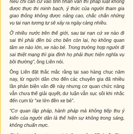
Nếu chỉ căn cứ vào tính nhân văn thì pháp luật không
được thực thi minh bạch, ý thức của người tham gia
giao thông không được nâng cao, chắc chắn những
vụ tai nạn tương tự sẽ xảy ra ngày càng nhiều.
Ở nhiều nước trên thế giới, sau tai nạn cứ xe nào đi
sai thì phải đền bù cho bên còn lại, họ không quan
tâm xe nào lớn, xe nào bé. Trong trường hợp người đi
sai thiệt mạng thì gia đình họ phải thực hiện nghĩa vụ
bồi thường”
, ông Liên nói.
Ông Liên đặt thắc mắc rằng tại sao hàng chục năm
nay, từ người dân cho đến các chuyên gia đã nhiều
lần phản biện vấn đề này nhưng cơ quan chức năng
vẫn chưa thể giải quyết, dư luận vẫn sục sôi khi nhắc
đến cụm từ “xe lớn đền xe bé”.
“Cơ quan lập pháp, hành pháp mà không tiếp thu ý
kiến của người dân là thể hiện sự không trong sáng,
không chuẩn mực.