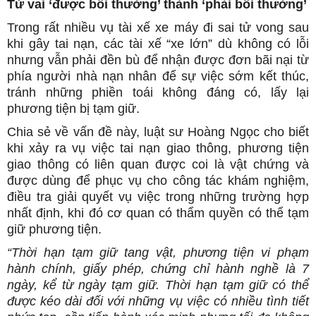
Từ vai ‘được bồi thường’ thành ‘phải bồi thường’
Trong rất nhiều vụ tài xế xe máy đi sai tử vong sau
khi gây tai nạn, các tài xế “xe lớn” dù không có lỗi
nhưng vẫn phải đền bù để nhận được đơn bãi nại từ
phía người nhà nạn nhân để sự việc sớm kết thúc,
tránh những phiền toái không đáng có, lấy lại
phương tiện bị tạm giữ.
Chia sẻ về vấn đề này, luật sư Hoàng Ngọc cho biết
khi xảy ra vụ việc tai nạn giao thông, phương tiện
giao thông có liên quan được coi là vật chứng và
được dùng để phục vụ cho công tác khám nghiệm,
điều tra giải quyết vụ việc trong những trường hợp
nhất định, khi đó cơ quan có thẩm quyền có thể tạm
giữ phương tiện.
“Thời hạn tạm giữ tang vật, phương tiện vi phạm
hành chính, giấy phép, chứng chỉ hành nghề là 7
ngày, kể từ ngày tạm giữ. Thời hạn tạm giữ có thể
được kéo dài đối với những vụ việc có nhiều tình tiết