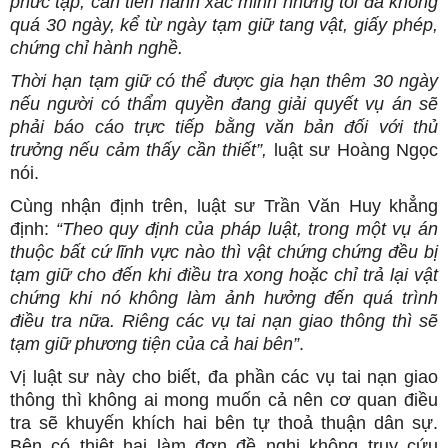
phức tạp, cần tiến hành xác minh nhưng tối đa không
quá 30 ngày, kể từ ngày tạm giữ tang vật, giấy phép,
chứng chỉ hành nghề.
Thời hạn tạm giữ có thể được gia hạn thêm 30 ngày
nếu người có thẩm quyền đang giải quyết vụ án sẽ
phải báo cáo trực tiếp bằng văn bản đối với thủ
trưởng nếu cảm thấy cần thiết”,
luật sư Hoàng Ngọc
nói.
Cùng nhận định trên, luật sư Trần Văn Huy khẳng
định:
“Theo quy định của pháp luật, trong một vụ án
thuộc bất cứ lĩnh vực nào thì vật chứng chứng đều bị
tạm giữ cho đến khi điều tra xong hoặc chỉ trả lại vật
chứng khi nó không làm ảnh hưởng đến quá trình
điều tra nữa. Riêng các vụ tai nạn giao thông thì sẽ
tạm giữ phương tiện của cả hai bên”
.
Vị luật sư này cho biết, đa phần các vụ tai nạn giao
thông thì không ai mong muốn cả nên cơ quan điều
tra sẽ khuyến khích hai bên tự thoả thuận dân sự.
Bên có thiệt hại làm đơn đề nghị không truy cứu