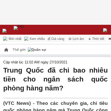
Mới nhất
Xem nhiều
💰 Giá vàng
📅 Lịch âm
☀️ Thời tiết

Thế giới
Quân sự
Cập nhật lúc 11:02 AM ngày 27/10/2021
Trung Quốc đã chi bao nhiêu
tiền cho ngân sách quốc
phòng hàng năm?
(VTC News) -
Theo các chuyên gia, chi tiêu
quốc phòng hàng năm mà Trung Quốc công