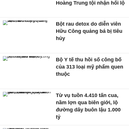
Hoàng Trung tội nhận hối lộ
Bột rau detox do diễn viên
Hữu Công quảng bá bị tiêu
hủy
Bộ Y tế thu hồi số công bố
của 313 loại mỹ phẩm quen
thuộc
Từ vụ tuồn 4.410 tấn cua,
nầm lợn qua biên giới, lộ
đường dây buôn lậu 1.000
tỷ