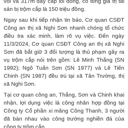
vôi và 317m dây cáp lõi đồng, có tổng giá trị tài
sản bị trộm cắp là 150 triệu đồng.
Ngay sau khi tiếp nhận tin báo, Cơ quan CSĐT
Công an thị xã Nghi Sơn nhanh chóng tổ chức
điều tra xác minh, làm rõ vụ việc. Đến ngày
11/3/2024, Cơ quan CSĐT Công an thị xã Nghi
Sơn đã bắt giữ 3 đối tượng là thủ phạm gây ra
vụ trộm cắp nói trên gồm: Lê Minh Thắng (SN
1992); Ngô Tuấn Sơn (SN 1977) và Lê Tiến
Chinh (SN 1987) đều trú tại xã Tân Trường, thị
xã Nghi Sơn.
Tại cơ quan công an, Thắng, Sơn và Chinh khai
nhận, lợi dụng việc là công nhân hợp đồng tại
Công ty Cổ phần xi măng Công Thanh, 3 người
đã bàn nhau vào công trường nghiền đá của
công ty trộm cắp.