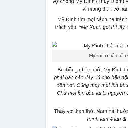
vợ chồng Mỹ Đình (Thúy Diễm) v
vì mang thai, cô nà
Mỹ Đình tìm mọi cách né trán
trách yêu:
“Mẹ Xuân gọi thì lấy
Mỹ Đình chán nản vì
Bị chồng nhắc nhở, Mỹ Đình t
phải báo cáo đầy đủ cho bên nội
đến nơi. Cũng may một lần bầu 3
Chứ mỗi lần bầu lại bị nguyên c
Thấy vợ than thở, Nam hài hướ
mình làm 4 lần đi