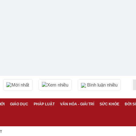
Mới nhất
Xem nhiều
Bình luận nhiều
IỚI
GIÁO DỤC
PHÁP LUẬT
VĂN HÓA - GIẢI TRÍ
SỨC KHỎE
ĐỜI S
ỆT