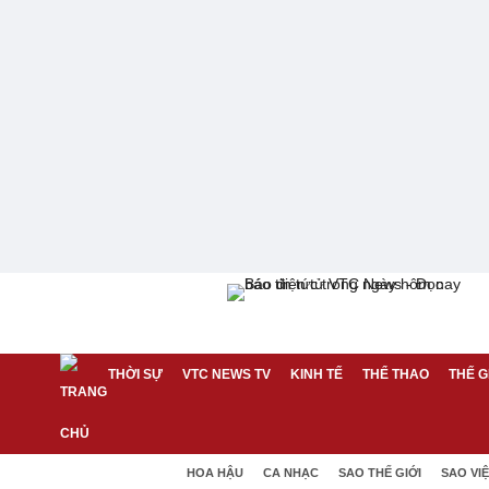
THỜI SỰ
VTC NEWS TV
KINH TẾ
THỂ THAO
THẾ G
HOA HẬU
CA NHẠC
SAO THẾ GIỚI
SAO VI