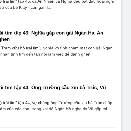
 trái tim" tập 45, cả An Nhiên và Nghĩa đều bắt đầu hoài nghi
ự của bé Kitty - con gái Hà.
ái tim tập 43: Nghĩa gặp con gái Ngân Hà, An
ghen
"Trạm cứu hộ trái tim", Nghĩa vô tình chạm mặt con gái Ngân
 nhân tình tìm đến tận nơi làm việc để đánh ghen.
ái tim tập 44: Ông Trường cầu xin bà Trúc, Vũ
 trái tim" tập 44, vợ chồng ông Trường cầu xin bà Trúc chấp
ảm của các con, trong khi đó Ngân Hà nghe tin Vũ gặp tai