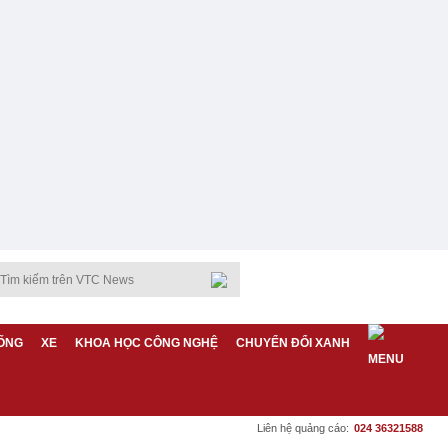
ỐNG
XE
KHOA HỌC CÔNG NGHỆ
CHUYỂN ĐỔI XANH
Liên hệ quảng cáo:
024 36321588