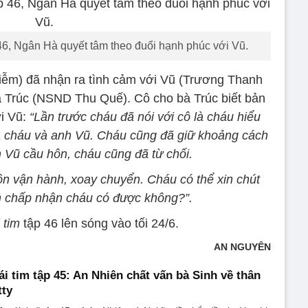
 46, Ngân Hà quyết tâm theo đuổi hạnh phúc với Vũ.
iễm) đã nhận ra tình cảm với Vũ (Trương Thanh
à Trúc (NSND Thu Quế). Cô cho bà Trúc biết bản
ới Vũ:
“Lần trước cháu đã nói với cô là cháu hiểu
 cháu và anh Vũ. Cháu cũng đã giữ khoảng cách
h Vũ cầu hôn, cháu cũng đã từ chối.
n vận hành, xoay chuyển. Cháu có thể xin chút
ần chấp nhận cháu có được không?”.
 tim
tập 46 lên sóng vào tối 24/6.
AN NGUYÊN
i tim tập 45: An Nhiên chất vấn bà Sinh về thân
tty