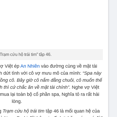
Trạm cứu hộ trái tim” tập 46.
vợ Việt ép
An Nhiên
vào đường cùng về mặt tài
nh dứt tình với cô vợ mưu mô của mình:
“Spa này
chồng cô. Bây giờ cô nắm đằng chuôi, cô muốn thế
nh thì cứ chắc ăn về mặt tài chính”.
Nghe vợ Việt
ua lại toàn bộ cổ phần spa, Nghĩa tỏ ra rất hài
lòng.
ng
Trạm cứu hộ trái tim
tập 46 là mối quan hệ của