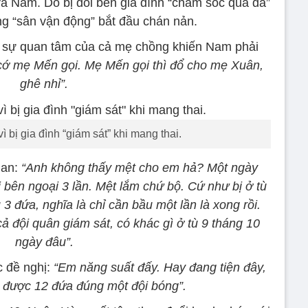
à Nam. Do bị đôi bên gia đình “chăm sóc quá đà”
ng “sân vận động” bắt đầu chán nản.
h sự quan tâm của cả mẹ chồng khiến Nam phải
 cớ mẹ Mến gọi. Mẹ Mến gọi thì đổ cho mẹ Xuân,
ghê nhỉ”.
 bị gia đình “giám sát” khi mang thai.
han:
“Anh không thấy mệt cho em hả? Một ngày
 bên ngoại 3 lần. Mệt lắm chứ bộ. Cứ như bị ở tù
 đứa, nghĩa là chỉ cần bầu một lần là xong rồi.
ả đội quân giám sát, có khác gì ở tù 9 tháng 10
ngày đâu”.
c đề nghị:
“Em năng suất đấy. Hay đang tiện đây,
, được 12 đứa đúng một đội bóng”.