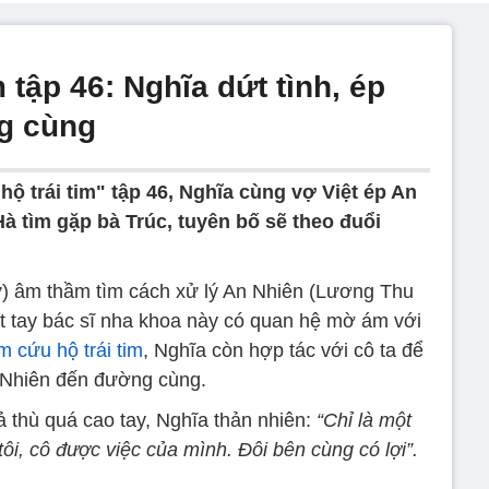
 tập 46: Nghĩa dứt tình, ép
g cùng
ộ trái tim" tập 46, Nghĩa cùng vợ Việt ép An
 tìm gặp bà Trúc, tuyên bố sẽ theo đuổi
ự) âm thầm tìm cách xử lý An Nhiên (Lương Thu
ết tay bác sĩ nha khoa này có quan hệ mờ ám với
m cứu hộ trái tim
, Nghĩa còn hợp tác với cô ta để
 Nhiên đến đường cùng.
ả thù quá cao tay, Nghĩa thản nhiên:
“Chỉ là một
 tôi, cô được việc của mình. Đôi bên cùng có lợi”.