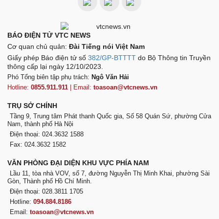
BÁO ĐIỆN TỬ VTC NEWS
Cơ quan chủ quản:
Đài Tiếng nói Việt Nam
Giấy phép Báo điện tử số
382/GP-BTTTT
do Bộ Thông tin Truyền
thông cấp lại ngày 12/10/2023.
Phó Tổng biên tập phụ trách:
Ngô Văn Hải
Hotline:
0855.911.911
| Email:
toasoan@vtcnews.vn
TRỤ SỞ CHÍNH
Tầng 9, Trung tâm Phát thanh Quốc gia, Số 58 Quán Sứ, phường Cửa
Nam, thành phố Hà Nội
Điện thoại: 024.3632 1588
Fax: 024.3632 1582
VĂN PHÒNG ĐẠI DIỆN KHU VỰC PHÍA NAM
Lầu 11, tòa nhà VOV, số 7, đường Nguyễn Thị Minh Khai, phường Sài
Gòn, Thành phố Hồ Chí Minh.
Điện thoại: 028.3811 1705
Hotline:
094.884.8186
Email:
toasoan@vtcnews.vn