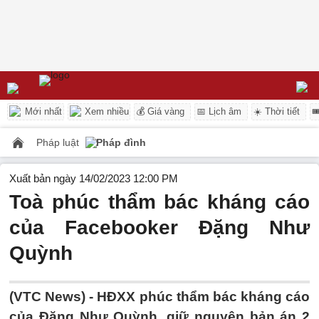
Mới nhất
Xem nhiều
💰 Giá vàng
📅 Lịch âm
☀️ Thời tiết

Pháp luật
Pháp đình
Xuất bản ngày 14/02/2023 12:00 PM
Toà phúc thẩm bác kháng cáo
của Facebooker Đặng Như
Quỳnh
(VTC News) -
HĐXX phúc thẩm bác kháng cáo
của Đặng Như Quỳnh, giữ nguyên bản án 2