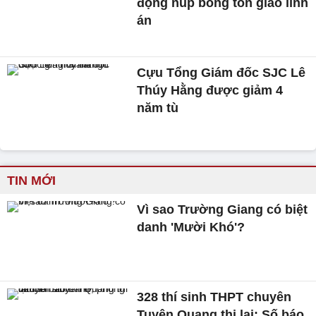
động núp bóng tôn giáo lĩnh
án
Cựu Tổng Giám đốc SJC Lê
Thúy Hằng được giảm 4
năm tù
TIN MỚI
Vì sao Trường Giang có biệt
danh 'Mười Khó'?
328 thí sinh THPT chuyên
Tuyên Quang thi lại: Số báo