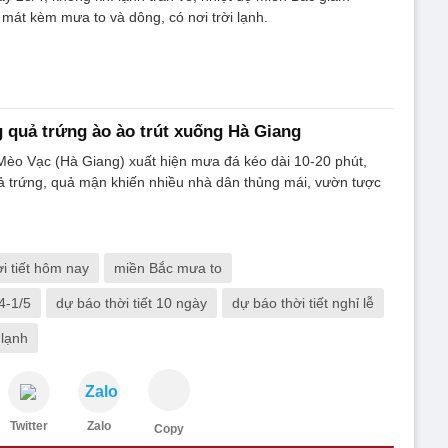
 mát kèm mưa to và dông, có nơi trời lạnh.
 quả trứng ào ào trút xuống Hà Giang
Mèo Vạc (Hà Giang) xuất hiện mưa đá kéo dài 10-20 phút,
ả trứng, quả mận khiến nhiều nhà dân thủng mái, vườn tược
ời tiết hôm nay
miền Bắc mưa to
/4-1/5
dự báo thời tiết 10 ngày
dự báo thời tiết nghỉ lễ
lạnh
Zalo
Twitter
Zalo
Copy