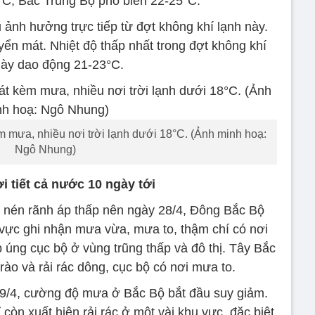
°C, Bắc Trung Bộ phổ biến 22-25°C.
 ảnh hưởng trực tiếp từ đợt không khí lạnh này.
yển mát. Nhiệt độ thấp nhất trong đợt không khí
này dao động 21-23°C.
mưa, nhiều nơi trời lạnh dưới 18°C. (Ảnh minh hoạ:
Ngô Nhung)
i tiết cả nước 10 ngày tới
 nén rãnh áp thấp nên ngày 28/4, Đông Bắc Bộ
 vực ghi nhận mưa vừa, mưa to, thậm chí có nơi
 úng cục bộ ở vùng trũng thấp và đô thị. Tây Bắc
o và rải rác dông, cục bộ có nơi mưa to.
9/4, cường độ mưa ở Bắc Bộ bắt đầu suy giảm.
còn xuất hiện rải rác ở một vài khu vực, đặc biệt