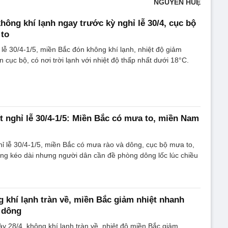
NGUYỄN HUỆ
hông khí lạnh ngay trước kỳ nghỉ lễ 30/4, cục bộ
 to
 lễ 30/4-1/5, miền Bắc đón không khí lạnh, nhiệt độ giảm
cục bộ, có nơi trời lạnh với nhiệt độ thấp nhất dưới 18°C.
ết nghỉ lễ 30/4-1/5: Miền Bắc có mưa to, miền Nam
ghỉ lễ 30/4-1/5, miền Bắc có mưa rào và dông, cục bộ mưa to,
g kéo dài nhưng người dân cần đề phòng dông lốc lúc chiều
 khí lạnh tràn về, miền Bắc giảm nhiệt nhanh
 dông
ày 28/4, không khí lạnh tràn về, nhiệt độ miền Bắc giảm