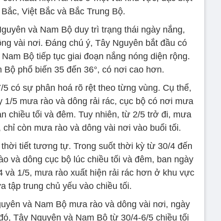
 Bắc, Việt Bắc và Bắc Trung Bộ.
guyên và Nam Bộ duy trì trạng thái ngày nắng,
ông vài nơi. Đáng chú ý, Tây Nguyên bắt đầu có
 Nam Bộ tiếp tục giai đoạn nắng nóng diện rộng.
m Bộ phổ biến 35 đến 36°, có nơi cao hơn.
/5 có sự phân hoá rõ rệt theo từng vùng. Cụ thể,
y 1/5 mưa rào và dông rải rác, cục bộ có nơi mưa
an chiều tối và đêm. Tuy nhiên, từ 2/5 trở đi, mưa
 chỉ còn mưa rào và dông vài nơi vào buổi tối.
ời tiết tương tự. Trong suốt thời kỳ từ 30/4 đến
ào và dông cục bộ lúc chiều tối và đêm, ban ngày
4 và 1/5, mưa rào xuất hiện rải rác hơn ở khu vực
a tập trung chủ yếu vào chiều tối.
uyên và Nam Bộ mưa rào và dông vài nơi, ngày
đó, Tây Nguyên và Nam Bộ từ 30/4-6/5 chiều tối