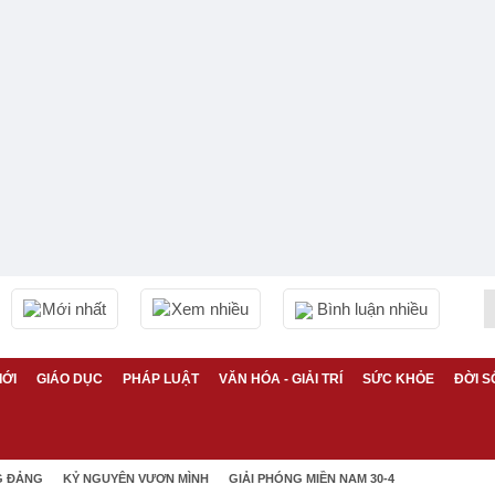
Mới nhất
Xem nhiều
Bình luận nhiều
IỚI
GIÁO DỤC
PHÁP LUẬT
VĂN HÓA - GIẢI TRÍ
SỨC KHỎE
ĐỜI S
G ĐẢNG
KỶ NGUYÊN VƯƠN MÌNH
GIẢI PHÓNG MIỀN NAM 30-4