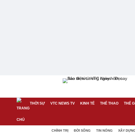
THỜI SỰ
VTC NEWS TV
KINH TẾ
THỂ THAO
THẾ G
CHÍNH TRỊ
ĐỜI SỐNG
TIN NÓNG
XÂY DỰN