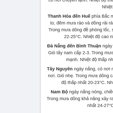
có nơi chuyển lạnh. Nhiệt độ th
Nhiệt
Thanh Hóa đến Huế
phía Bắc n
to, đêm mưa rào và dông rải r
Trong mưa dông đề phòng lốc, s
22-25°C. Nhiệt độ cao n
Đà Nẵng đến Bình Thuận
ngày 
Gió tây nam cấp 2-3. Trong mưa 
mạnh. Nhiệt độ thấp nh
Tây Nguyên
ngày nắng, có nơi 
nơi. Gió nhẹ. Trong mưa dông cả
độ thấp nhất 20-23°C. Nhi
Nam Bộ
ngày nắng nóng, chiều
Trong mưa dông khả năng xảy ra 
nhất 24-27°C