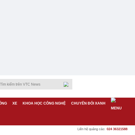
ỐNG
XE
KHOA HỌC CÔNG NGHỆ
CHUYỂN ĐỔI XANH
Liên hệ quảng cáo:
024 36321588