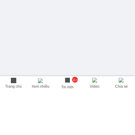
11+
Trang chủ
Xem nhiều
Video
Chia sẻ
Tin mới