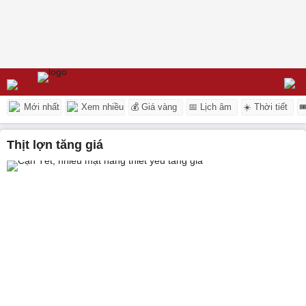
Mới nhất
Xem nhiều
💰 Giá vàng
📅 Lịch âm
☀️ Thời tiết

thịt lợn tăng giá