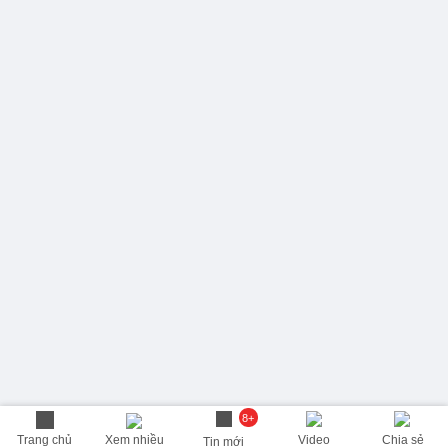
8+
Trang chủ
Xem nhiều
Video
Chia sẻ
Tin mới