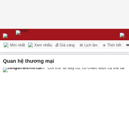
Mới nhất
Xem nhiều
💰 Giá vàng
📅 Lịch âm
☀️ Thời tiết

quan hệ thương mại