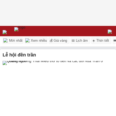
Mới nhất
Xem nhiều
💰 Giá vàng
📅 Lịch âm
☀️ Thời tiết

lễ hội đền trần