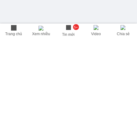
5+
Trang chủ
Xem nhiều
Video
Chia sẻ
Tin mới
THÔNG TIN HỮU ÍCH
Cập nhật nhanh các thông tin được quan tâm mỗi ngày