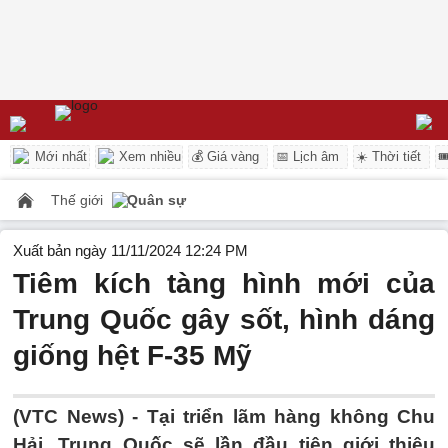
Mới nhất
Xem nhiều
💰 Giá vàng
📅 Lịch âm
☀️ Thời tiết

Thế giới
Quân sự
Xuất bản ngày 11/11/2024 12:24 PM
Tiêm kích tàng hình mới của
Trung Quốc gây sốt, hình dáng
giống hệt F-35 Mỹ
(VTC News) -
Tại triển lãm hàng không Chu
Hải, Trung Quốc sẽ lần đầu tiên giới thiệu