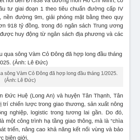
ết nối đến ĐT838 và đường mòn Hồ Chí Minh, có
ầu tư giai đoạn 1 theo tiêu chuẩn đường cấp IV
 nền đường 9m, giải phóng mặt bằng theo quy
n 918 tỷ đồng, trong đó ngân sách Trung ương
i được huy động từ ngân sách địa phương và các
a sông Vàm Cỏ Đông đã hợp long đầu tháng 1/2025.
(Ảnh: Lê Đức)
ện Đức Huệ (Long An) và huyện Tân Thạnh, Tân
ị trí chiến lược trong giao thương, sản xuất nông
ng nghiệp, logistic trong tương lai gần. Do đó,
 một công trình hạ tầng giao thông, mà là “chìa
t triển, nâng cao khả năng kết nối vùng và bảo
 biên giới.