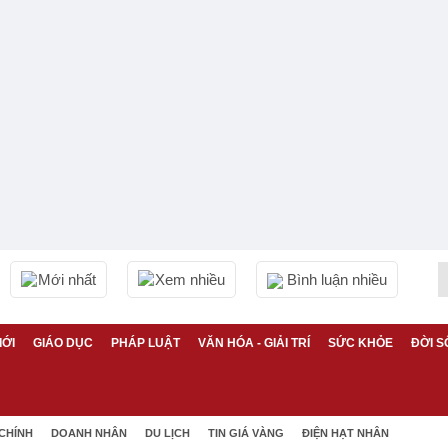
Mới nhất
Xem nhiều
Bình luận nhiều
IỚI
GIÁO DỤC
PHÁP LUẬT
VĂN HÓA - GIẢI TRÍ
SỨC KHỎE
ĐỜI S
 CHÍNH
DOANH NHÂN
DU LỊCH
TIN GIÁ VÀNG
ĐIỆN HẠT NHÂN