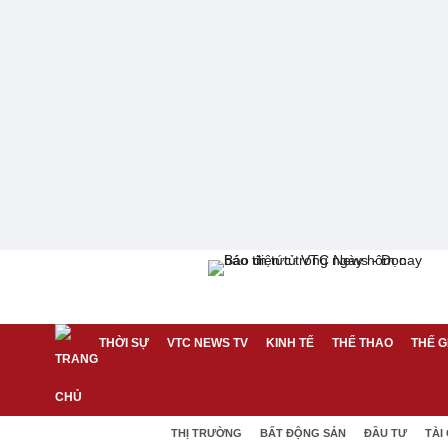
THỜI SỰ
VTC NEWS TV
KINH TẾ
THỂ THAO
THẾ G
THỊ TRƯỜNG
BẤT ĐỘNG SẢN
ĐẦU TƯ
TÀI