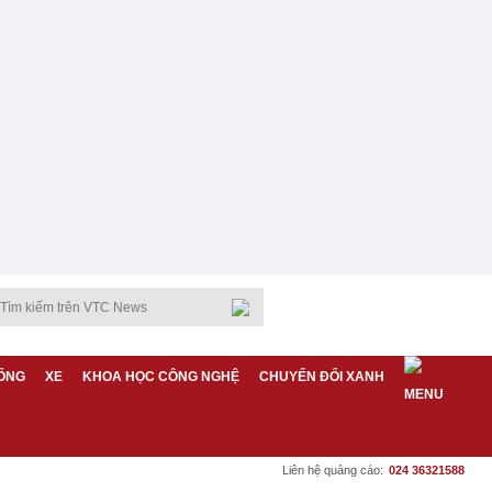
ỐNG
XE
KHOA HỌC CÔNG NGHỆ
CHUYỂN ĐỔI XANH
Liên hệ quảng cáo:
024 36321588