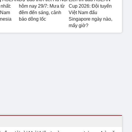
nhất:
hôm nay 29/7: Mưa từ
Cup 2026: Đội tuyển
t Nam
đêm đến sáng, cảnh
Việt Nam đấu
onesia
báo dông lốc
Singapore ngày nào,
mấy giờ?