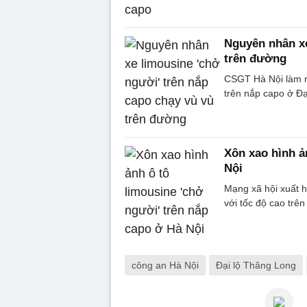
Nguyên nhân xe
trên đường
CSGT Hà Nội làm rõ
trên nắp capo ở Đạ
Xôn xao hình ả
Nội
Mạng xã hội xuất h
với tốc độ cao trê
công an Hà Nội
Đại lộ Thăng Long