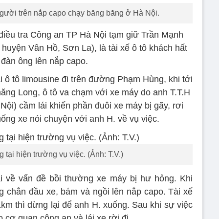
người trên nắp capo chạy băng băng ở Hà Nội.
điều tra Công an TP Hà Nội tạm giữ Trần Mạnh
uyện Vân Hồ, Sơn La), là tài xế ô tô khách hất
đàn ông lên nắp capo.
 ô tô limousine đi trên đường Phạm Hùng, khi tới
hăng Long, ô tô va chạm với xe máy do anh T.T.H
 Nội) cầm lái khiến phần đuôi xe máy bị gãy, rơi
g xe nói chuyện với anh H. về vụ việc.
ại hiện trường vụ việc. (Ảnh: T.V.)
i về vấn đề bồi thường xe máy bị hư hỏng. Khi
ng chắn đầu xe, bám và ngồi lên nắp capo. Tài xế
km thì dừng lại để anh H. xuống. Sau khi sự việc
o cơ quan công an và lái xe rời đi.