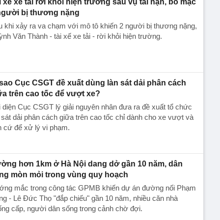
i xế xe tải rời khỏi hiện trường sau vụ tai nạn, bỏ mặc
người bị thương nặng
 khi xảy ra va chạm với mô tô khiến 2 người bị thương nặng,
nh Văn Thành - tài xế xe tải - rời khỏi hiện trường.
 sao Cục CSGT đề xuất dùng làn sát dải phân cách
ữa trên cao tốc để vượt xe?
 diện Cục CSGT lý giải nguyên nhân đưa ra đề xuất tổ chức
 sát dải phân cách giữa trên cao tốc chỉ dành cho xe vượt và
 cứ để xử lý vi phạm.
ờng hơn 1km ở Hà Nội dang dở gần 10 năm, dân
ng mòn mỏi trong vùng quy hoạch
ớng mắc trong công tác GPMB khiến dự án đường nối Phạm
g - Lê Đức Thọ "đắp chiếu" gần 10 năm, nhiều căn nhà
ng cấp, người dân sống trong cảnh chờ đợi.