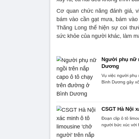
Cơ quan chức năng đánh giá, vi
bám vào cần gạt mưa, bám vào 
Thăng Long thể hiện sự coi thư
sức khỏe của người khác, làm mấ
Người phụ nữ n
Dương
Vụ việc người phụ 
Bình Dương gây xô
CSGT Hà Nội xá
Đoạn clip ô tô limo
người bức xúc với 