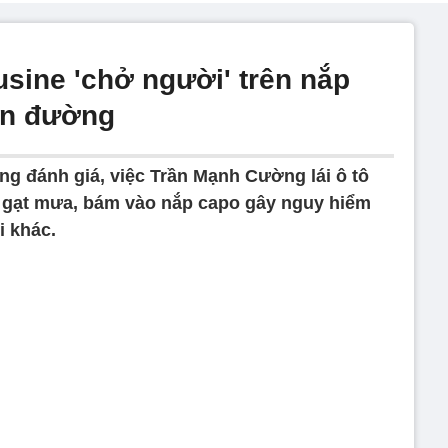
usine 'chở người' trên nắp
ên đường
g đánh giá, việc Trần Mạnh Cường lái ô tô
n gạt mưa, bám vào nắp capo gây nguy hiểm
i khác.