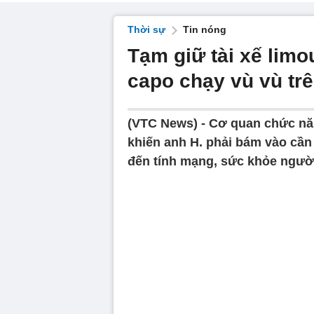
Thời sự
Tin nóng
Tạm giữ tài xế limo
capo chạy vù vù tr
(VTC News) -
Cơ quan chức năn
khiến anh H. phải bám vào cầ
đến tính mạng, sức khỏe ngườ