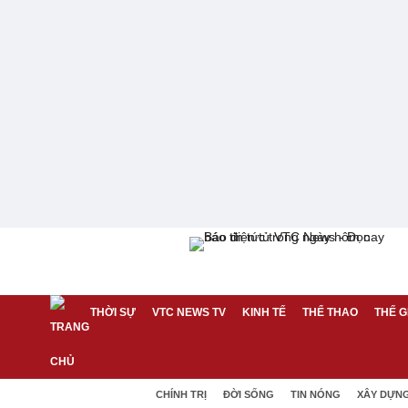
THỜI SỰ
VTC NEWS TV
KINH TẾ
THỂ THAO
THẾ G
CHÍNH TRỊ
ĐỜI SỐNG
TIN NÓNG
XÂY DỰN