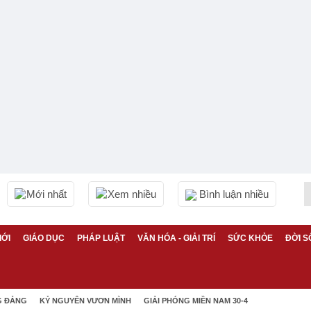
Mới nhất
Xem nhiều
Bình luận nhiều
IỚI
GIÁO DỤC
PHÁP LUẬT
VĂN HÓA - GIẢI TRÍ
SỨC KHỎE
ĐỜI S
G ĐẢNG
KỶ NGUYÊN VƯƠN MÌNH
GIẢI PHÓNG MIỀN NAM 30-4