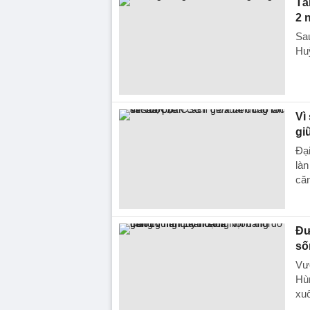
Tà
2 
Sau
Huỳ
Vì
gi
Đại
làn
căn
Đư
số
Vư
Hùn
xuố