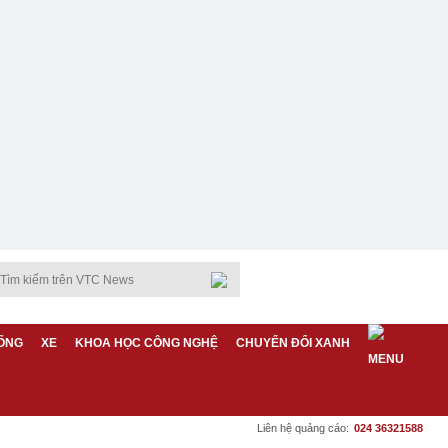
ỐNG
XE
KHOA HỌC CÔNG NGHỆ
CHUYỂN ĐỔI XANH
Liên hệ quảng cáo:
024 36321588