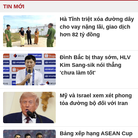
TIN MỚI
Hà Tĩnh triệt xóa đường dây
cho vay nặng lãi, giao dịch
hơn 82 tỷ đồng
Đình Bắc bị thay sớm, HLV
Kim Sang-sik nói thẳng
'chưa làm tốt'
Mỹ và Israel xem xét phong
tỏa đường bộ đối với Iran
Bảng xếp hạng ASEAN Cup