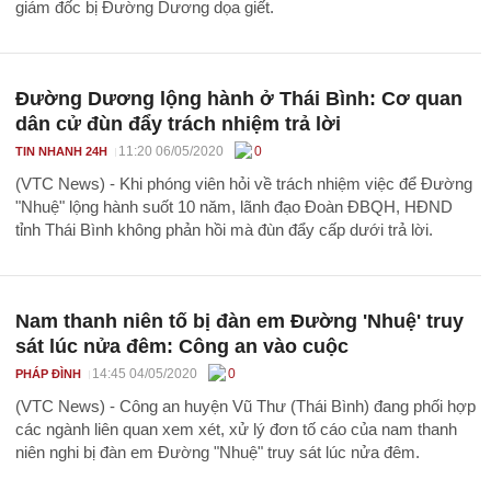
giám đốc bị Đường Dương dọa giết.
Đường Dương lộng hành ở Thái Bình: Cơ quan
dân cử đùn đẩy trách nhiệm trả lời
11:20 06/05/2020
0
TIN NHANH 24H
(VTC News) - Khi phóng viên hỏi về trách nhiệm việc để Đường
"Nhuệ" lộng hành suốt 10 năm, lãnh đạo Đoàn ĐBQH, HĐND
tỉnh Thái Bình không phản hồi mà đùn đẩy cấp dưới trả lời.
Nam thanh niên tố bị đàn em Đường 'Nhuệ' truy
sát lúc nửa đêm: Công an vào cuộc
14:45 04/05/2020
0
PHÁP ĐÌNH
(VTC News) - Công an huyện Vũ Thư (Thái Bình) đang phối hợp
các ngành liên quan xem xét, xử lý đơn tố cáo của nam thanh
niên nghi bị đàn em Đường "Nhuệ" truy sát lúc nửa đêm.