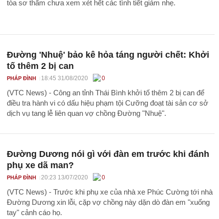
tòa sơ thẩm chưa xem xét hết các tình tiết giảm nhẹ.
Đường 'Nhuệ' bảo kê hỏa táng người chết: Khởi
tố thêm 2 bị can
18:45 31/08/2020
0
PHÁP ĐÌNH
(VTC News) - Công an tỉnh Thái Bình khởi tố thêm 2 bị can để
điều tra hành vi có dấu hiệu phạm tội Cưỡng đoạt tài sản cơ sở
dịch vụ tang lễ liên quan vợ chồng Đường "Nhuệ".
Đường Dương nói gì với đàn em trước khi đánh
phụ xe dã man?
20:23 13/07/2020
0
PHÁP ĐÌNH
(VTC News) - Trước khi phụ xe của nhà xe Phúc Cường tới nhà
Đường Dương xin lỗi, cặp vợ chồng này dặn dò đàn em "xuống
tay" cảnh cáo họ.