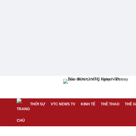
THỜI SỰ
VTC NEWS TV
KINH TẾ
THỂ THAO
THẾ G