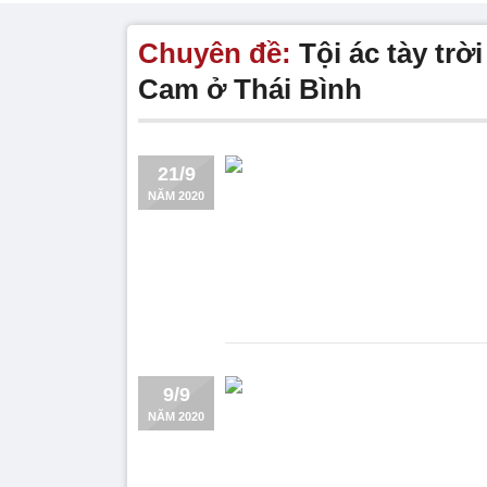
Chuyên đề:
Tội ác tày tr
Cam ở Thái Bình
21/9
NĂM 2020
9/9
NĂM 2020