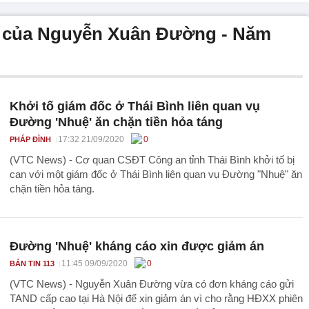
ời của Nguyễn Xuân Đường - Năm
Khởi tố giám đốc ở Thái Bình liên quan vụ
Đường 'Nhuệ' ăn chặn tiền hỏa táng
17:32 21/09/2020
0
PHÁP ĐÌNH
(VTC News) - Cơ quan CSĐT Công an tỉnh Thái Bình khởi tố bị
can với một giám đốc ở Thái Bình liên quan vụ Đường "Nhuệ" ăn
chặn tiền hỏa táng.
Đường 'Nhuệ' kháng cáo xin được giảm án
11:45 09/09/2020
0
BẢN TIN 113
(VTC News) - Nguyễn Xuân Đường vừa có đơn kháng cáo gửi
TAND cấp cao tại Hà Nội để xin giảm án vì cho rằng HĐXX phiên