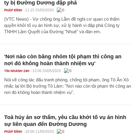
ty bị Đường Dương đập phá
11:15 25/05/2020
0
PHÁP ĐÌNH
(VTC News) - Vợ chồng ông Lẫm đề nghị cơ quan có thẩm
quyền khởi tố vụ án hình sự, xử lý hành vi đập phá Công ty
TNHH Lâm Quyết của Đường "Nhuệ" và đàn em.
'Nơi nào còn băng nhóm tội phạm thì công an
nơi đó không hoàn thành nhiệm vụ'
13:06 20/05/2020
0
TIN NHANH 24H
Nói về công tác đấu tranh phòng, chống tội phạm, ông Tô Ân Xô
nhắc lại lời Bộ trưởng Tô Lâm: "Nơi nào còn tội phạm thì công an
nơi đó không hoàn thành nhiệm vụ".
Toà hủy án sơ thẩm, yêu cầu khởi tố vụ án hình
sự liên quan đến Đường Dương
18:56 11/05/2020
0
PHÁP ĐÌNH