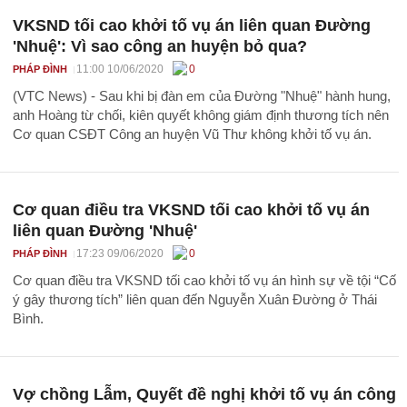
VKSND tối cao khởi tố vụ án liên quan Đường
'Nhuệ': Vì sao công an huyện bỏ qua?
11:00 10/06/2020
0
PHÁP ĐÌNH
(VTC News) - Sau khi bị đàn em của Đường "Nhuệ" hành hung,
anh Hoàng từ chối, kiên quyết không giám định thương tích nên
Cơ quan CSĐT Công an huyện Vũ Thư không khởi tố vụ án.
Cơ quan điều tra VKSND tối cao khởi tố vụ án
liên quan Đường 'Nhuệ'
17:23 09/06/2020
0
PHÁP ĐÌNH
Cơ quan điều tra VKSND tối cao khởi tố vụ án hình sự về tội “Cố
ý gây thương tích” liên quan đến Nguyễn Xuân Đường ở Thái
Bình.
Vợ chồng Lẫm, Quyết đề nghị khởi tố vụ án công