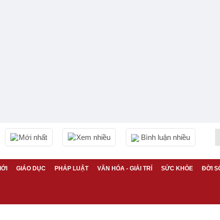
Mới nhất
Xem nhiều
Bình luận nhiều
IỚI
GIÁO DỤC
PHÁP LUẬT
VĂN HÓA - GIẢI TRÍ
SỨC KHỎE
ĐỜI S