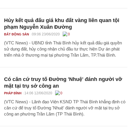
Hủy kết quả đấu giá khu đất vàng liên quan tội
phạm Nguyễn Xuân Đường
09:06 23/06/2020
0
BẤT ĐỘNG SẢN
(VTC News) - UBND tỉnh Thái Bình hủy kết quả đấu giá quyền
sử dụng đất, hủy công nhận chủ đầu tư thực hiện Dự án phát
triển nhà ở thương mại tại phường Trần Lãm, TP.Thái Bình.
Có căn cứ truy tố Đường 'Nhuệ' đánh người vỡ
mặt tại trụ sở công an
14:06 12/06/2020
0
PHÁP ĐÌNH
(VTC News) - Lãnh đạo Viện KSND TP Thái Bình khẳng định có
căn cứ để truy tố Đường 'Nhuệ' đánh người vỡ mặt tại trụ sở
công an phường Trần Lãm (TP Thái Bình).