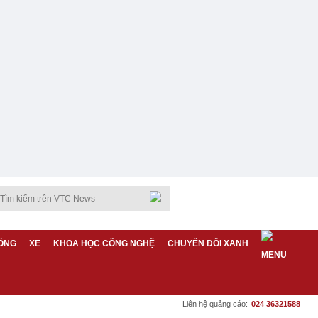
ỐNG
XE
KHOA HỌC CÔNG NGHỆ
CHUYỂN ĐỔI XANH
Liên hệ quảng cáo:
024 36321588