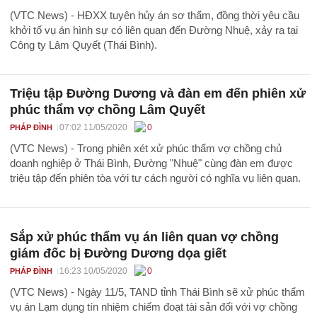
(VTC News) - HĐXX tuyên hủy án sơ thẩm, đồng thời yêu cầu
khởi tố vụ án hình sự có liên quan đến Đường Nhuệ, xảy ra tại
Công ty Lâm Quyết (Thái Bình).
Triệu tập Đường Dương và đàn em đến phiên xử
phúc thẩm vợ chồng Lâm Quyết
07:02 11/05/2020
0
PHÁP ĐÌNH
(VTC News) - Trong phiên xét xử phúc thẩm vợ chồng chủ
doanh nghiệp ở Thái Bình, Đường "Nhuệ" cùng đàn em được
triệu tập đến phiên tòa với tư cách người có nghĩa vụ liên quan.
Sắp xử phúc thẩm vụ án liên quan vợ chồng
giám đốc bị Đường Dương dọa giết
16:23 10/05/2020
0
PHÁP ĐÌNH
(VTC News) - Ngày 11/5, TAND tỉnh Thái Bình sẽ xử phúc thẩm
vụ án Lạm dụng tín nhiệm chiếm đoạt tài sản đối với vợ chồng