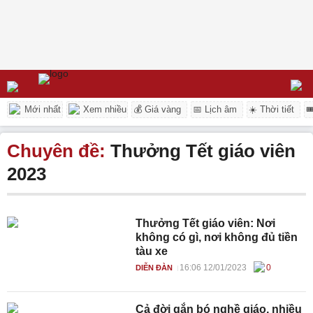
Mới nhất
Xem nhiều
💰 Giá vàng
📅 Lịch âm
☀️ Thời tiết

Chuyên đề:
Thưởng Tết giáo viên
2023
Thưởng Tết giáo viên: Nơi
không có gì, nơi không đủ tiền
tàu xe
16:06 12/01/2023
0
DIỄN ĐÀN
Cả đời gắn bó nghề giáo, nhiều