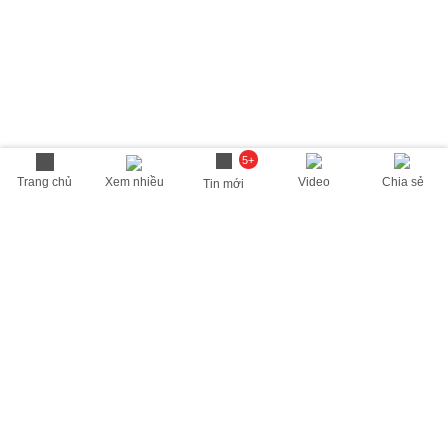
5+
Trang chủ
Xem nhiều
Video
Chia sẻ
Tin mới