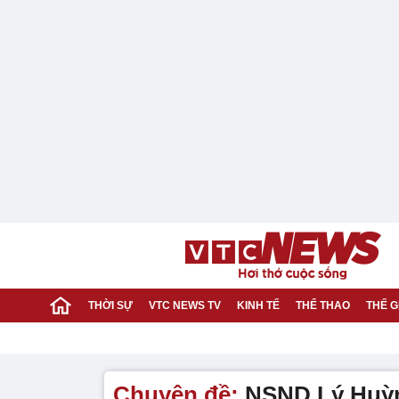
THỜI SỰ
VTC NEWS TV
KINH TẾ
THỂ THAO
THẾ G
Chuyên đề:
NSND Lý Huỳn