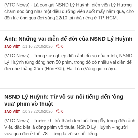
(VTC News) - Là con gái NSND Lý Huỳnh, diễn viên Lý Hương
chăm sóc ông như một điều dưỡng viên suốt mấy năm qua, cho
đến lúc ông qua đời sáng 22/10 tại nhà riêng ở TP. HCM.
Ảnh: Những vai diễn để đời của NSND Lý Huỳnh
11:10 22/10/2020
0
SAO VIỆT
(VTC News) - Trong sự nghiệp điện ảnh đồ sộ của mình, NSND
Lý Huỳnh từng đóng hơn 50 phim, trong đó có nhiều vai diễn để
đời như thằng Xăm (Hòn Đất), Hai Lúa (Vùng gió xoáy)...
NSND Lý Huỳnh: Từ võ sư nổi tiếng đến 'ông
vua' phim võ thuật
10:39 22/10/2020
0
SAO VIỆT
(VTC News) - Trước khi trở thành tên tuổi lừng lẫy trong điện ảnh
Việt, đặc biệt là dòng phim võ thuật, NSND Lý Huỳnh – người
vừa qua đời ở tuổi 78 – từng là võ sư nổi tiếng.