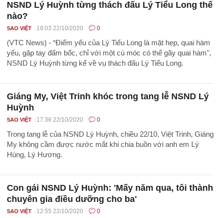
NSND Lý Huỳnh từng thách đấu Lý Tiểu Long thế
nào?
19:03 22/10/2020
0
SAO VIỆT
(VTC News) - “Điểm yếu của Lý Tiểu Long là mặt hẹp, quai hàm
yếu, gặp tay đấm bốc, chỉ với một cú móc có thể gãy quai hàm",
NSND Lý Huỳnh từng kể về vụ thách đấu Lý Tiểu Long.
Giáng My, Việt Trinh khóc trong tang lễ NSND Lý
Huỳnh
17:36 22/10/2020
0
SAO VIỆT
Trong tang lễ của NSND Lý Huỳnh, chiều 22/10, Việt Trinh, Giáng
My không cầm được nước mắt khi chia buồn với anh em Lý
Hùng, Lý Hương.
Con gái NSND Lý Huỳnh: 'Mấy năm qua, tôi thành
chuyên gia điều dưỡng cho ba'
12:55 22/10/2020
0
SAO VIỆT