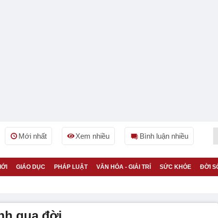
Mới nhất
Xem nhiều
Bình luận nhiều
IỚI
GIÁO DỤC
PHÁP LUẬT
VĂN HÓA - GIẢI TRÍ
SỨC KHỎE
ĐỜI S
h qua đời