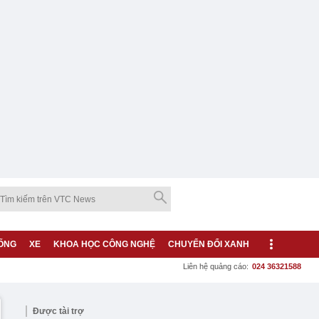
ỐNG
XE
KHOA HỌC CÔNG NGHỆ
CHUYỂN ĐỔI XANH
Liên hệ quảng cáo:
024 36321588
Được tài trợ