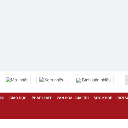
Mới nhất
Xem nhiều
Bình luận nhiều
IỚI
GIÁO DỤC
PHÁP LUẬT
VĂN HÓA - GIẢI TRÍ
SỨC KHỎE
ĐỜI S