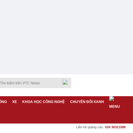
ỐNG
XE
KHOA HỌC CÔNG NGHỆ
CHUYỂN ĐỔI XANH
Liên hệ quảng cáo:
024 36321588