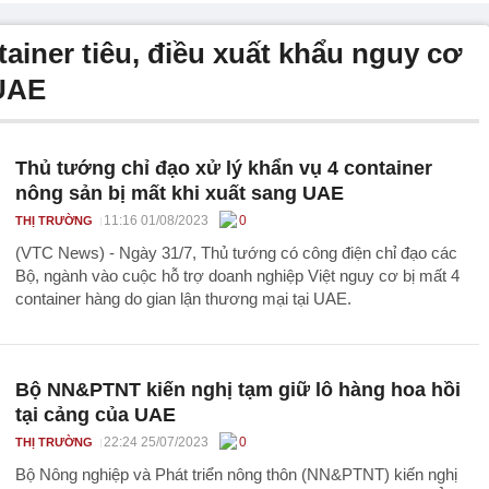
tainer tiêu, điều xuất khẩu nguy cơ
 UAE
Thủ tướng chỉ đạo xử lý khẩn vụ 4 container
nông sản bị mất khi xuất sang UAE
11:16 01/08/2023
0
THỊ TRƯỜNG
(VTC News) - Ngày 31/7, Thủ tướng có công điện chỉ đạo các
Bộ, ngành vào cuộc hỗ trợ doanh nghiệp Việt nguy cơ bị mất 4
container hàng do gian lận thương mại tại UAE.
Bộ NN&PTNT kiến nghị tạm giữ lô hàng hoa hồi
tại cảng của UAE
22:24 25/07/2023
0
THỊ TRƯỜNG
Bộ Nông nghiệp và Phát triển nông thôn (NN&PTNT) kiến nghị