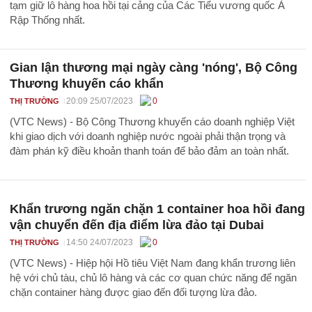
tạm giữ lô hàng hoa hồi tại cảng của Các Tiểu vương quốc Ả
Rập Thống nhất.
Gian lận thương mại ngày càng 'nóng', Bộ Công
Thương khuyến cáo khẩn
20:09 25/07/2023
0
THỊ TRƯỜNG
(VTC News) - Bộ Công Thương khuyến cáo doanh nghiệp Việt
khi giao dịch với doanh nghiệp nước ngoài phải thận trọng và
đàm phán kỹ điều khoản thanh toán để bảo đảm an toàn nhất.
Khẩn trương ngăn chặn 1 container hoa hồi đang
vận chuyển đến địa điểm lừa đảo tại Dubai
14:50 24/07/2023
0
THỊ TRƯỜNG
(VTC News) - Hiệp hội Hồ tiêu Việt Nam đang khẩn trương liên
hệ với chủ tàu, chủ lô hàng và các cơ quan chức năng để ngăn
chặn container hàng được giao đến đối tượng lừa đảo.