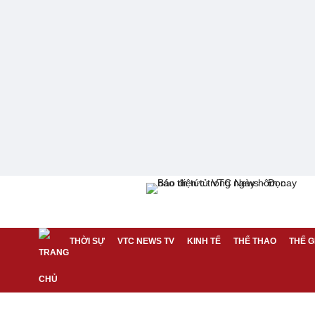
THỜI SỰ
VTC NEWS TV
KINH TẾ
THỂ THAO
THẾ G