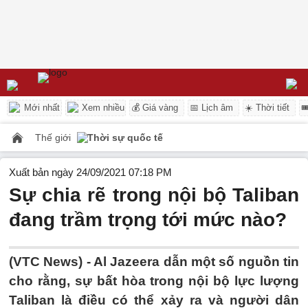
Mới nhất
Xem nhiều
💰 Giá vàng
📅 Lịch âm
☀️ Thời tiết

Thế giới
Thời sự quốc tế
Xuất bản ngày 24/09/2021 07:18 PM
Sự chia rẽ trong nội bộ Taliban
đang trầm trọng tới mức nào?
(VTC News) -
Al Jazeera dẫn một số nguồn tin
cho rằng, sự bất hòa trong nội bộ lực lượng
Taliban là điều có thể xảy ra và người dân