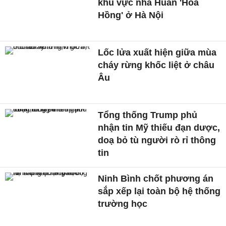
khu vực nhà Huấn 'Hoa
Hồng' ở Hà Nội
Lốc lửa xuất hiện giữa mùa
cháy rừng khốc liệt ở châu
Âu
Tổng thống Trump phủ
nhận tin Mỹ thiếu đạn dược,
doạ bỏ tù người rò rỉ thông
tin
Ninh Bình chốt phương án
sắp xếp lại toàn bộ hệ thống
trường học