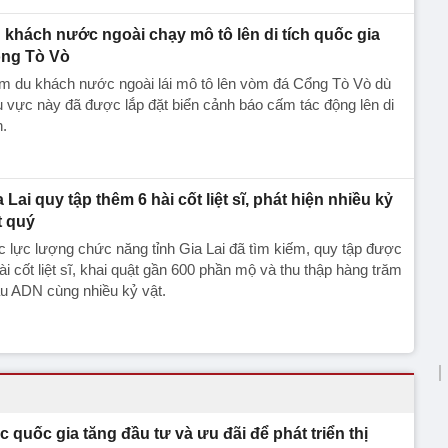
 khách nước ngoài chạy mô tô lên di tích quốc gia
ng Tò Vò
m du khách nước ngoài lái mô tô lên vòm đá Cổng Tò Vò dù
 vực này đã được lắp đặt biển cảnh báo cấm tác động lên di
h.
a Lai quy tập thêm 6 hài cốt liệt sĩ, phát hiện nhiều kỷ
t quý
 lực lượng chức năng tỉnh Gia Lai đã tìm kiếm, quy tập được
ài cốt liệt sĩ, khai quật gần 600 phần mộ và thu thập hàng trăm
u ADN cùng nhiều kỷ vật.
c quốc gia tăng đầu tư và ưu đãi để phát triển thị