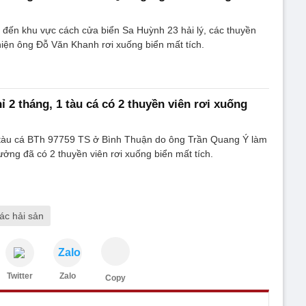
 đến khu vực cách cửa biển Sa Huỳnh 23 hải lý, các thuyền
 hiện ông Đỗ Văn Khanh rơi xuống biển mất tích.
 2 tháng, 1 tàu cá có 2 thuyền viên rơi xuống
 tàu cá BTh 97759 TS ở Bình Thuận do ông Trần Quang Ý làm
rưởng đã có 2 thuyền viên rơi xuống biển mất tích.
hác hải sản
Zalo
Twitter
Zalo
Copy