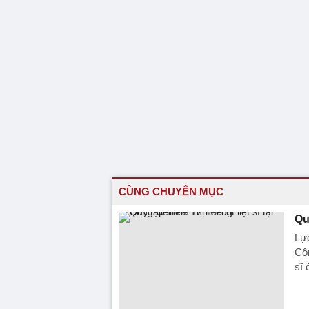
CÙNG CHUYÊN MỤC
Qu
Lực
Côn
sĩ 