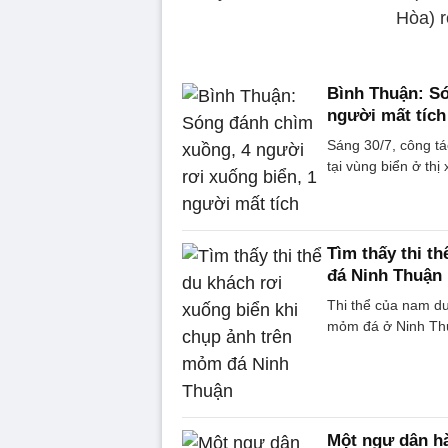
Hòa) r
Bình Thuận: Só
người mất tích
Sáng 30/7, công tá
tại vùng biển ở thị
Tìm thấy thi t
đá Ninh Thuận
Thi thể của nam du
mỏm đá ở Ninh Thuậ
Một ngư dân hà