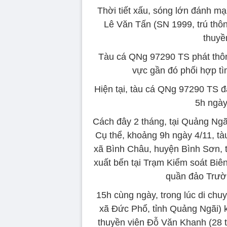
Thời tiết xấu, sóng lớn đánh mạ
Lê Văn Tấn (SN 1999, trú thôn
thuyề
Tàu cá QNg 97290 TS phát thôn
vực gần đó phối hợp t
Hiện tại, tàu cá QNg 97290 TS 
5h ngày
Cách đây 2 tháng, tại Quảng Ngãi
Cụ thể, khoảng 9h ngày 4/11, t
xã Bình Châu, huyện Bình Sơn, 
xuất bến tại Trạm Kiểm soát Biê
quần đảo Trườn
15h cùng ngày, trong lúc di chu
xã Đức Phổ, tỉnh Quảng Ngãi) k
thuyền viên Đỗ Văn Khanh (28 t