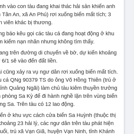
nh vào con tàu đang khai thác hải sản khiến anh
 Tân An, xã An Phú) rơi xuống biển mất tích; 3
n viên khác bị thương.
g báo kêu gọi các tàu cá đang hoạt động ở khu
ìm kiếm nạn nhân nhưng không tìm thấy.
đang trên đường di chuyển về bờ, dự kiến khoảng
 6/1 sẽ vào đến đất liền.
 cũng xảy ra vụ ngư dân rơi xuống biển mất tích.
àu cá QNg 90379 TS do ông Võ Hồng Thiên (trú ở
tỉnh Quảng Ngãi) làm chủ tàu kiêm thuyền trưởng
n phòng Sa Kỳ để đi hành nghề lặn trên vùng biển
g Sa. Trên tàu có 12 lao động.
yển ở khu vực cách cửa biển Sa Huỳnh (thuộc thị
hoảng 23 hải lý, các ngư dân trên tàu phát hiện
uổi, trú xã Vạn Giã, huyện Vạn Ninh, tỉnh Khánh