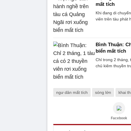
mất tích
Khi đang di chuyển
viên trên tàu phát
Bình Thuận: Chỉ
biển mất tích
Chỉ trong 2 tháng,
chủ kiêm thuyền t
ngư dân mất tích
sóng lớn
khai t
Facebook