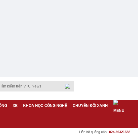
ỐNG
XE
KHOA HỌC CÔNG NGHỆ
CHUYỂN ĐỔI XANH
Liên hệ quảng cáo:
024 36321588