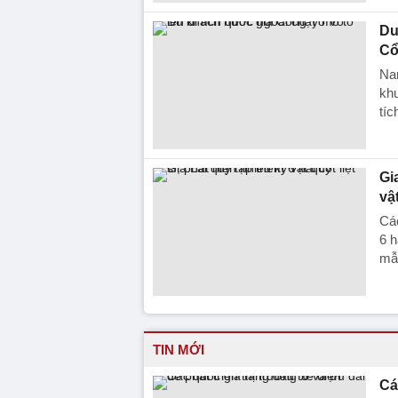
Du
Cổ
Na
khu
tíc
Gi
vậ
Các
6 h
mẫ
TIN MỚI
Cá