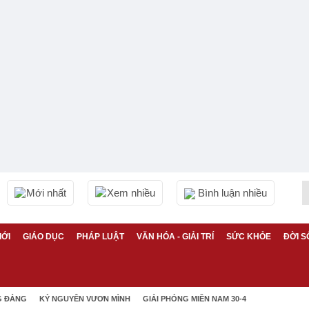
Mới nhất
Xem nhiều
Bình luận nhiều
IỚI
GIÁO DỤC
PHÁP LUẬT
VĂN HÓA - GIẢI TRÍ
SỨC KHỎE
ĐỜI S
G ĐẢNG
KỶ NGUYÊN VƯƠN MÌNH
GIẢI PHÓNG MIỀN NAM 30-4