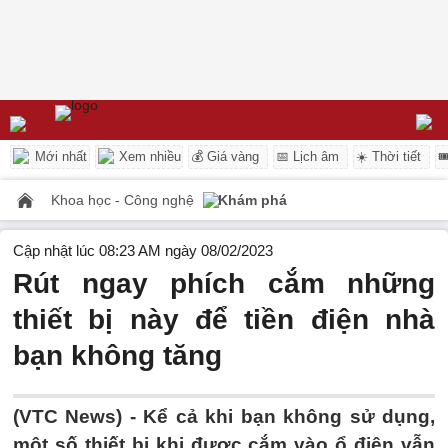
Mới nhất
Xem nhiều
💰 Giá vàng
📅 Lịch âm
☀️ Thời tiết

Khoa học - Công nghệ
Khám phá
Cập nhật lúc 08:23 AM ngày 08/02/2023
Rút ngay phích cắm những
thiết bị này để tiền điện nhà
bạn không tăng
(VTC News) -
Kể cả khi bạn không sử dụng,
một số thiết bị khi được cắm vào ổ điện vẫn