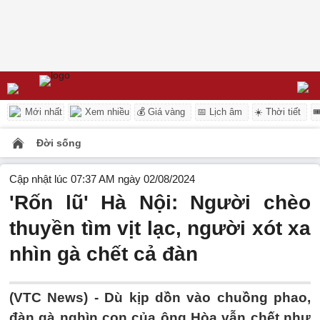
Mới nhất
Xem nhiều
💰 Giá vàng
📅 Lịch âm
☀️ Thời tiết

Đời sống
Cập nhật lúc 07:37 AM ngày 02/08/2024
'Rốn lũ' Hà Nội: Người chèo
thuyền tìm vịt lạc, người xót xa
nhìn gà chết cả đàn
(VTC News) -
Dù kịp dồn vào chuồng phao,
đàn gà nghìn con của ông Hòa vẫn chết như