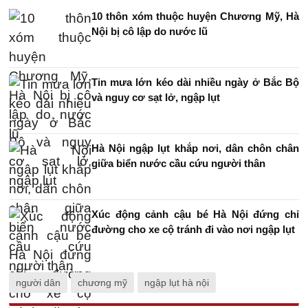
10 thôn xóm thuộc huyện Chương Mỹ, Hà
Nội bị cô lập do nước lũ
Tin mưa lớn kéo dài nhiều ngày ở Bắc Bộ
và nguy cơ sạt lở, ngập lụt
Hà Nội ngập lụt khắp nơi, dân chôn chân
giữa biển nước cầu cứu người thân
Xúc động cảnh cậu bé Hà Nội đứng chỉ
đường cho xe cộ tránh đi vào nơi ngập lụt
người dân
chương mỹ
ngập lụt hà nội