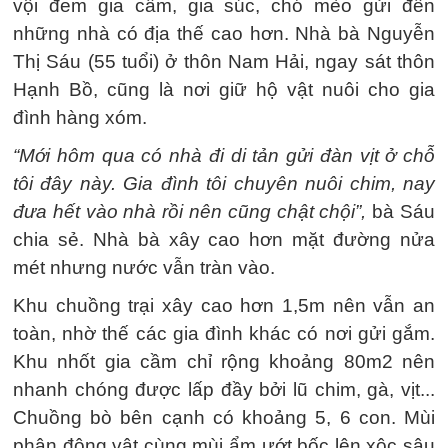
vội đem gia cầm, gia súc, chó mèo gửi đến
những nhà có địa thế cao hơn. Nhà bà Nguyễn
Thị Sáu (55 tuổi) ở thôn Nam Hải, ngay sát thôn
Hạnh Bồ, cũng là nơi giữ hộ vật nuôi cho gia
đình hàng xóm.
“Mới hôm qua có nhà đi di tản gửi đàn vịt ở chỗ
tôi đây này. Gia đình tôi chuyên nuôi chim, nay
đưa hết vào nhà rồi nên cũng chật chội”,
bà Sáu
chia sẻ. Nhà bà xây cao hơn mặt đường nửa
mét nhưng nước vẫn tràn vào.
Khu chuồng trại xây cao hơn 1,5m nên vẫn an
toàn, nhờ thế các gia đình khác có nơi gửi gắm.
Khu nhốt gia cầm chỉ rộng khoảng 80m2 nên
nhanh chóng được lấp đầy bởi lũ chim, gà, vịt...
Chuồng bò bên cạnh có khoảng 5, 6 con. Mùi
phân động vật cùng mùi ẩm ướt bốc lên xộc sâu