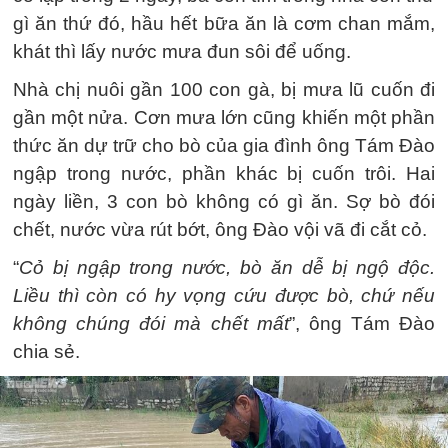
gì ăn thứ đó, hầu hết bữa ăn là cơm chan mắm,
khát thì lấy nước mưa đun sôi để uống.
Nhà chị nuôi gần 100 con gà, bị mưa lũ cuốn đi
gần một nửa. Cơn mưa lớn cũng khiến một phần
thức ăn dự trữ cho bò của gia đình ông Tám Đào
ngập trong nước, phần khác bị cuốn trôi. Hai
ngày liền, 3 con bò không có gì ăn. Sợ bò đói
chết, nước vừa rút bớt, ông Đào vội vã đi cắt cỏ.
“
Cỏ bị ngập trong nước, bò ăn dễ bị ngộ độc.
Liều thì còn có hy vọng cứu được bò, chứ nếu
không chúng đói mà chết mất
”, ông Tám Đào
chia sẻ.