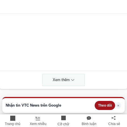
Xem thêm
THÔNG TIN HỮU ÍCH
Nhận tin VTC News trên Google
×
Theo dõi
Cập nhật nhanh các thông tin được quan tâm mỗi ngày
Lịch âm hôm nay
Trang chủ
Xem nhiều
Bình luận
Chia sẻ
Cỡ chữ