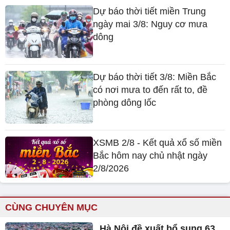
Dự báo thời tiết miền Trung
ngày mai 3/8: Nguy cơ mưa
dông
Dự báo thời tiết 3/8: Miền Bắc
có nơi mưa to đến rất to, đề
phòng dông lốc
XSMB 2/8 - Kết quả xổ số miền
Bắc hôm nay chủ nhật ngày
2/8/2026
CÙNG CHUYÊN MỤC
Hà Nội đề xuất bổ sung 63