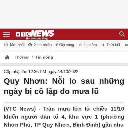
Mới nhất
Xem nhiều
💰 Giá vàng
📅 Lịch âm
☀️ Thời tiết

Thời sự
Tin nóng
Cập nhật lúc 12:36 PM ngày 14/10/2022
Quy Nhơn: Nỗi lo sau những
ngày bị cô lập do mưa lũ
(VTC News) -
Trận mưa lớn từ chiều 11/10
khiến người dân tổ 4, khu vực 1 (phường
Nhơn Phú, TP Quy Nhơn, Bình Định) gần như