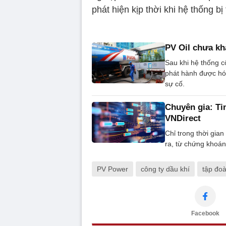
phát hiện kịp thời khi hệ thống b
PV Oil chưa kh
Sau khi hệ thống c
phát hành được hó
sự cố.
Chuyên gia: Ti
VNDirect
Chỉ trong thời gia
ra, từ chứng khoán,
PV Power
công ty dầu khí
tập đo
Facebook