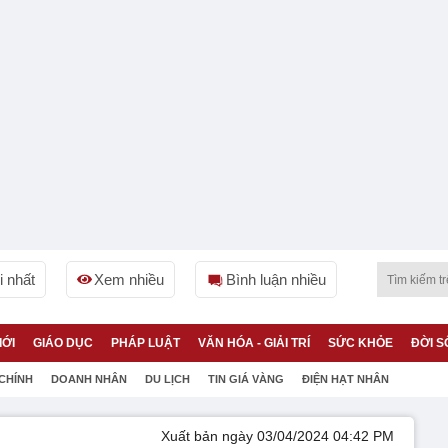
 nhất
Xem nhiều
Bình luận nhiều
IỚI
GIÁO DỤC
PHÁP LUẬT
VĂN HÓA - GIẢI TRÍ
SỨC KHỎE
ĐỜI S
 CHÍNH
DOANH NHÂN
DU LỊCH
TIN GIÁ VÀNG
ĐIỆN HẠT NHÂN
Xuất bản ngày 03/04/2024 04:42 PM