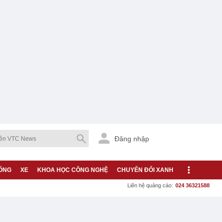
Đăng nhập
ỐNG
XE
KHOA HỌC CÔNG NGHỆ
CHUYỂN ĐỔI XANH
Liên hệ quảng cáo:
024 36321588