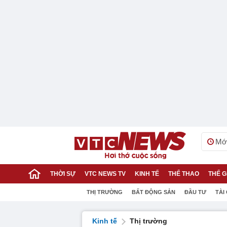
Mới
THỜI SỰ
VTC NEWS TV
KINH TẾ
THỂ THAO
THẾ G
THỊ TRƯỜNG
BẤT ĐỘNG SẢN
ĐẦU TƯ
TÀI
Kinh tế
Thị trường