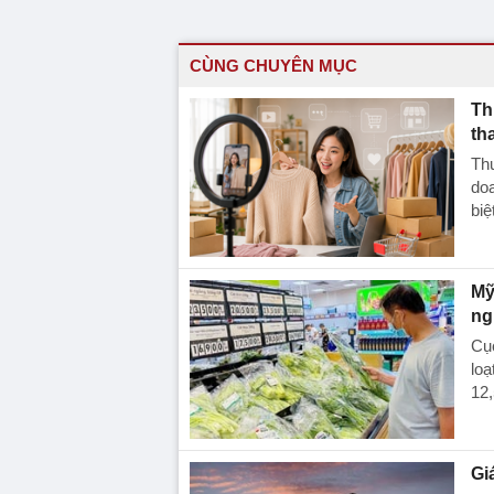
CÙNG CHUYÊN MỤC
Th
th
Thư
doa
biệ
Mỹ
ng
Cục
loạ
12,
Gi