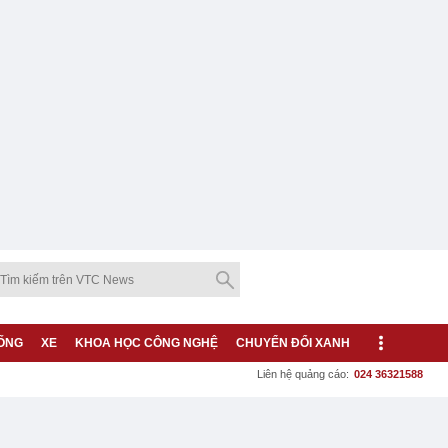
ỐNG
XE
KHOA HỌC CÔNG NGHỆ
CHUYỂN ĐỔI XANH
Liên hệ quảng cáo:
024 36321588