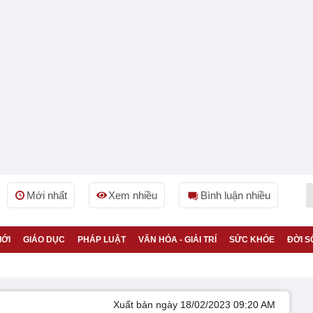
Mới nhất
Xem nhiều
Bình luận nhiều
IỚI
GIÁO DỤC
PHÁP LUẬT
VĂN HÓA - GIẢI TRÍ
SỨC KHỎE
ĐỜI S
Xuất bản ngày 18/02/2023 09:20 AM