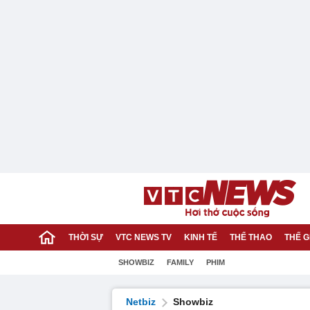
THỜI SỰ
VTC NEWS TV
KINH TẾ
THỂ THAO
THẾ G
SHOWBIZ
FAMILY
PHIM
Netbiz
Showbiz