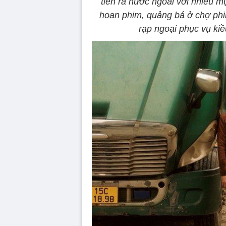
tiến ra nước ngoài với nhiều mụ
hoan phim, quảng bá ở chợ phi
rạp ngoại phục vụ kiề