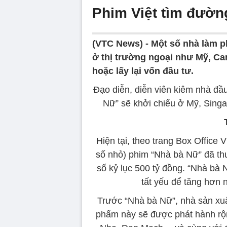
Phim Việt tìm đườn
(VTC News) -
Một số nhà làm p
ở thị trường ngoại như Mỹ, Can
hoặc lấy lại vốn đầu tư.
Đạo diễn, diễn viên kiêm nhà đầ
Nữ” sẽ khởi chiếu ở Mỹ, Sing
Hiện tại, theo trang Box Office 
số nhỏ) phim “Nhà bà Nữ” đã th
số kỷ lục 500 tỷ đồng. “Nhà bà N
tất yếu để tăng hơn n
Trước “Nhà bà Nữ”, nhà sản xu
phẩm này sẽ được phát hành rộng