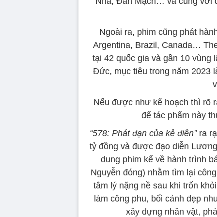
Nha, Đan Mạch… và cùng với đó 
Ngoài ra, phim cũng phát hành
Argentina, Brazil, Canada… The
tại 42 quốc gia và gần 10 vùng 
Đức, mục tiêu trong năm 2023 là
v
Nếu được như kế hoạch thì rõ r
để tác phẩm này thu
“578: Phát đạn của kẻ điên”
ra r
tỷ đồng và được đạo diễn Lương 
dung phim kể về hành trình bá
Nguyễn đóng) nhằm tìm lại công 
tâm lý nặng nề sau khi trốn kh
làm công phu, bối cảnh đẹp nh
xây dựng nhân vật, phát