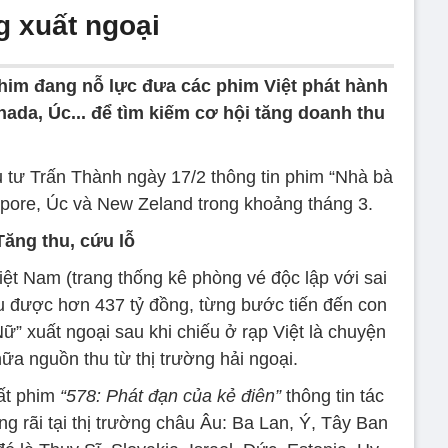
g xuất ngoại
him đang nỗ lực đưa các phim Việt phát hành
ada, Úc... để tìm kiếm cơ hội tăng doanh thu
u tư Trấn Thành ngày 17/2 thông tin phim “Nhà bà
apore, Úc và New Zeland trong khoảng tháng 3.
Tăng thu, cứu lỗ
Việt Nam (trang thống kê phòng vé độc lập với sai
u được hơn 437 tỷ đồng, từng bước tiến đến con
ữ” xuất ngoại sau khi chiếu ở rạp Việt là chuyện
ữa nguồn thu từ thị trường hải ngoại.
ất phim
“578: Phát đạn của kẻ điên”
thông tin tác
 rãi tại thị trường châu Âu: Ba Lan, Ý, Tây Ban