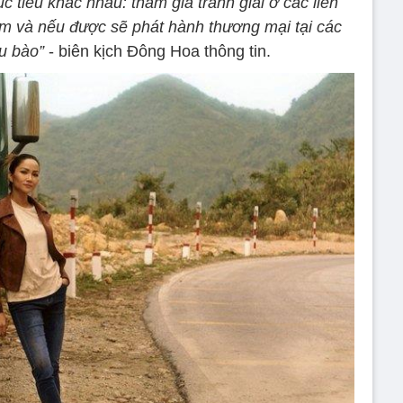
c tiêu khác nhau: tham gia tranh giải ở các liên
m và nếu được sẽ phát hành thương mại tại các
u bào”
- biên kịch Đông Hoa thông tin.