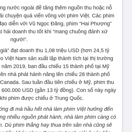
ờng nước ngoài để tăng thêm nguồn thu hoặc nỗ
hải chuyện quá viển vông với phim Việt. Các phim
đạo diễn với Vũ Ngọc Đãng, phim “Hai Phượng”
t hái doanh thu tốt khi “mang chuông đánh xứ
người”.
già” đạt doanh thu 1,08 triệu USD (hơn 24,5 tỷ
o Việt Nam sản xuất lập thành tích tại thị trường
 năm 2019, ban đầu chiếu 15 thành phố tại Mỹ
ên nhà phát hành nâng lên chiếu 28 thành phố
 Canada. Sau tuần đầu tiên chiếu ở Mỹ, phim thu
 600.000 USD (gần 13 tỷ đồng). Con số này ngày
khi phim được chiếu ở Trung Quốc.
ướng đi mà hầu hết nhà làm phim Việt hướng đến
càng nhiều nguồn phát hành, nhà làm phim càng có
m. Dù phim thắng hay thua trên sân nhà cũng sẽ