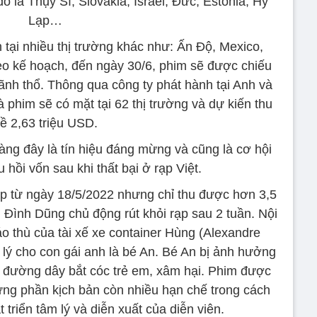
là Thụy Sĩ, Slovakia, Israel, Đức, Estonia, Hy
Lạp…
 tại nhiều thị trường khác như: Ấn Độ, Mexico,
o kế hoạch, đến ngày 30/6, phim sẽ được chiếu
lãnh thổ. Thông qua công ty phát hành tại Anh và
 phim sẽ có mặt tại 62 thị trường và dự kiến thu
ề 2,63 triệu USD.
àng đây là tín hiệu đáng mừng và cũng là cơ hội
 hồi vốn sau khi thất bại ở rạp Việt.
ạp từ ngày 18/5/2022 nhưng chỉ thu được hơn 3,5
Đình Dũng chủ động rút khỏi rạp sau 2 tuần. Nội
o thù của tài xế xe container Hùng (Alexandre
lý cho con gái anh là bé An. Bé An bị ảnh hưởng
ỏi đường dây bắt cóc trẻ em, xâm hại. Phim được
ưng phần kịch bản còn nhiều hạn chế trong cách
 triển tâm lý và diễn xuất của diễn viên.