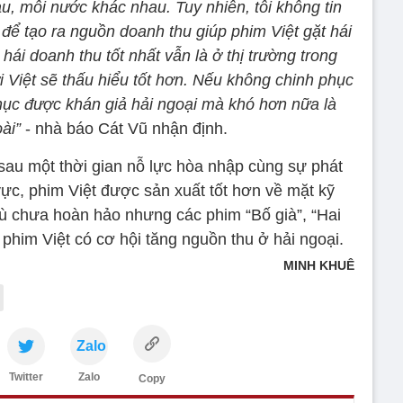
u, mỗi nước khác nhau. Tuy nhiên, tôi không tin
ủ để tạo ra nguồn doanh thu giúp phim Việt gặt hái
 hái doanh thu tốt nhất vẫn là ở thị trường trong
i Việt sẽ thấu hiểu tốt hơn. Nếu không chinh phục
hục được khán giả hải ngoại mà khó hơn nữa là
ài”
- nhà báo Cát Vũ nhận định.
sau một thời gian nỗ lực hòa nhập cùng sự phát
vực, phim Việt được sản xuất tốt hơn về mặt kỹ
Dù chưa hoàn hảo nhưng các phim “Bố già”, “Hai
phim Việt có cơ hội tăng nguồn thu ở hải ngoại.
MINH KHUÊ
Zalo
Twitter
Zalo
Copy