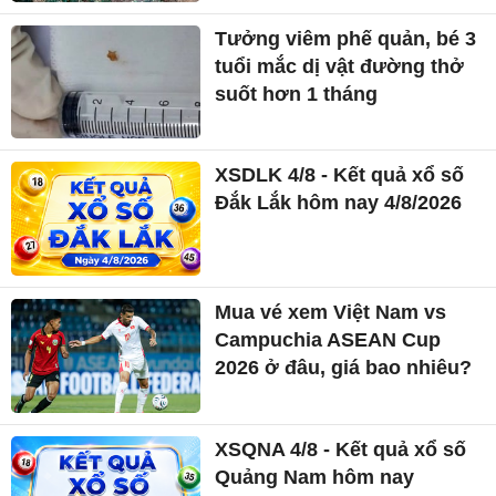
Tưởng viêm phế quản, bé 3
tuổi mắc dị vật đường thở
suốt hơn 1 tháng
XSDLK 4/8 - Kết quả xổ số
Đắk Lắk hôm nay 4/8/2026
Mua vé xem Việt Nam vs
Campuchia ASEAN Cup
2026 ở đâu, giá bao nhiêu?
XSQNA 4/8 - Kết quả xổ số
Quảng Nam hôm nay