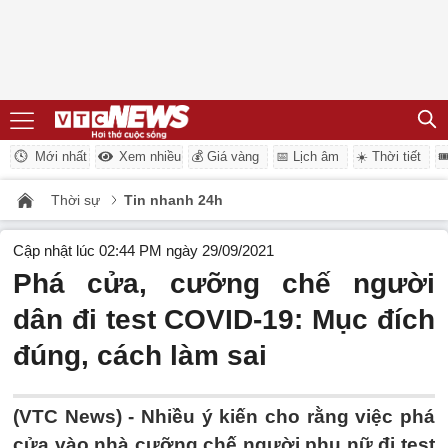
Mới nhất
Xem nhiều
💰 Giá vàng
📅 Lịch âm
☀️ Thời tiết

Thời sự
Tin nhanh 24h
Cập nhật lúc 02:44 PM ngày 29/09/2021
Phá cửa, cưỡng chế người
dân đi test COVID-19: Mục đích
đúng, cách làm sai
(VTC News) -
Nhiều ý kiến cho rằng việc phá
cửa vào nhà cưỡng chế người phụ nữ đi test