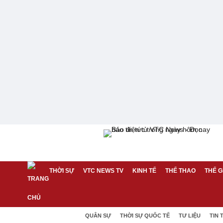
THỜI SỰ
VTC NEWS TV
KINH TẾ
THỂ THAO
THẾ G
QUÂN SỰ
THỜI SỰ QUỐC TẾ
TƯ LIỆU
TIN 