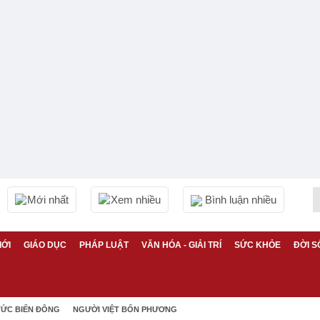
Mới nhất
Xem nhiều
Bình luận nhiều
IỚI
GIÁO DỤC
PHÁP LUẬT
VĂN HÓA - GIẢI TRÍ
SỨC KHỎE
ĐỜI S
TỨC BIỂN ĐÔNG
NGƯỜI VIỆT BỐN PHƯƠNG