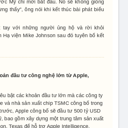
ước Mỹ chỉ mới bắt đầu. Nó sẽ không giống
ng thấy”, ông nói khi kết thúc bài phát biểu
 tay với những người ủng hộ và rời khỏi
h Hạ viện Mike Johnson sau đó tuyên bố kết
oản đầu tư công nghệ lớn từ Apple,
u bật các khoản đầu tư lớn mà các công ty
e và nhà sản xuất chip TSMC công bố trong
trước, Apple công bố sẽ đầu tư 500 tỷ USD
ỹ, bao gồm xây dựng một trung tâm sản xuất
n, Texas để hỗ trợ Apple Intelligence.