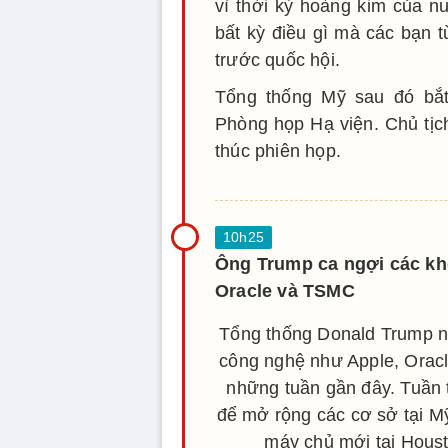
vì thời kỳ hoàng kim của n
bất kỳ điều gì mà các bạn từ
trước quốc hội.
Tổng thống Mỹ sau đó bắt
Phòng họp Hạ viện. Chủ tịc
thúc phiên họp.
Ông Trump ca ngợi các kh
Oracle và TSMC
Tổng thống Donald Trump nê
công nghệ như Apple, Oracl
những tuần gần đây. Tuần 
để mở rộng các cơ sở tại M
máy chủ mới tại Housto