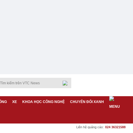
ỐNG
XE
KHOA HỌC CÔNG NGHỆ
CHUYỂN ĐỔI XANH
Liên hệ quảng cáo:
024 36321588