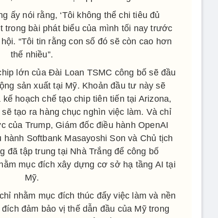
ng ấy nói rằng, ‘Tôi không thể chi tiêu đủ
 trong bài phát biểu của mình tối nay trước
ội. “Tôi tin rằng con số đó sẽ còn cao hơn
thế nhiều”.
chip lớn của Đài Loan TSMC công bố sẽ đầu
ộng sản xuất tại Mỹ. Khoản đầu tư này sẽ
ế hoạch chế tạo chip tiên tiến tại Arizona,
sẽ tạo ra hàng chục nghìn việc làm. Và chỉ
ức của Trump, Giám đốc điều hành OpenAI
 hành Softbank Masayoshi Son và Chủ tịch
ng đã tập trung tại Nhà Trắng để công bố
nhằm mục đích xây dựng cơ sở hạ tầng AI tại
Mỹ.
 chỉ nhằm mục đích thúc đẩy việc làm và nền
 đích đảm bảo vị thế dẫn đầu của Mỹ trong