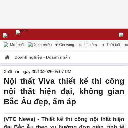
Mới nhất
Xem nhiều
💰 Giá vàng
📅 Lịch âm
☀️ Thời tiết

Doanh nghiệp - Doanh nhân
Xuất bản ngày 30/10/2025 05:07 PM
Nội thất Viva thiết kế thi công
nội thất hiện đại, không gian
Bắc Âu đẹp, ấm áp
(VTC News) -
Thiết kế thi công nội thất hiện
đại Bắc Âu theo xu hướng đơn giản, tinh tế