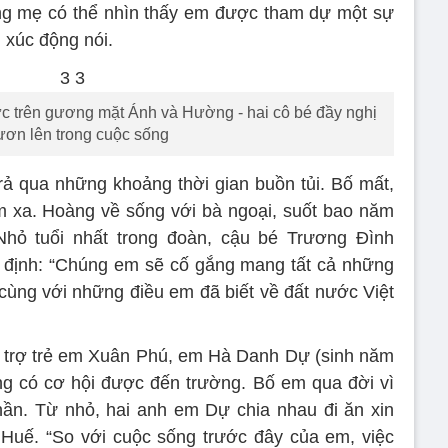
ng mẹ có thể nhìn thấy em được tham dự một sự
h xúc động nói.
c trên gương mặt Ánh và Hường - hai cô bé đầy nghị
ươn lên trong cuộc sống
ả qua những khoảng thời gian buồn tủi. Bố mất,
àm xa. Hoàng về sống với bà ngoại, suốt bao năm
Nhỏ tuổi nhất trong đoàn, cậu bé Trương Đình
 định: “Chúng em sẽ cố gắng mang tất cả những
 cùng với những điều em đã biết về đất nước Việt
o trợ trẻ em Xuân Phú, em Hà Danh Dự (sinh năm
ng có cơ hội được đến trường. Bố em qua đời vì
ần. Từ nhỏ, hai anh em Dự chia nhau đi ăn xin
Huế. “So với cuộc sống trước đây của em, việc