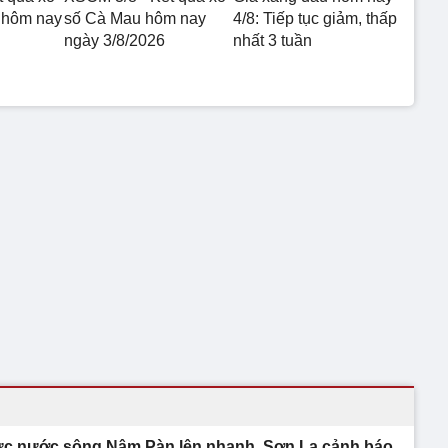
 hôm nay
số Cà Mau hôm nay
4/8: Tiếp tục giảm, thấp
ngày 3/8/2026
nhất 3 tuần
c nước sông Nậm Pàn lên nhanh, Sơn La cảnh báo