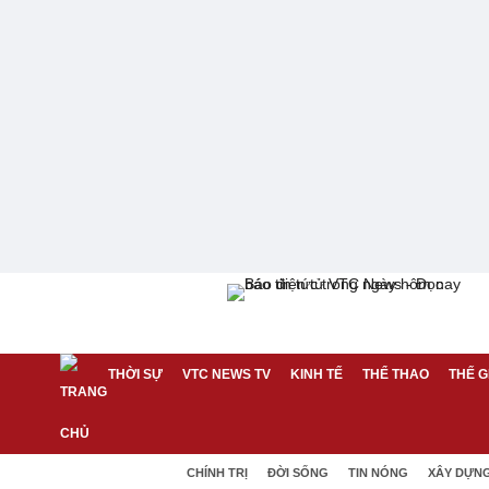
THỜI SỰ
VTC NEWS TV
KINH TẾ
THỂ THAO
THẾ G
CHÍNH TRỊ
ĐỜI SỐNG
TIN NÓNG
XÂY DỰN