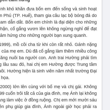
ình khó khăn đưa bốn em đến sống và sinh hoạt
ân Phú (TP. Huế), tham gia câu lạc bộ bóng đá do
am dẫn dắt. Bốn em chính là đại diện cho những
hận, cố gắng vươn lên không ngừng nghỉ để đạt
cảm hứng cho những người bạn xung quanh.
99), mồ côi cha từ khi còn rất nhỏ. Gánh nặng
ai của mẹ em. Dù đã cố gắng làm thêm nhiều công
ăng nuôi ba người con. Anh trai Hường phải tìm
 lâu sau đó, hai chị em Hường được Trung tâm
ôi. Hường hiện là sinh viên năm nhất trường Đại
 họa.
000) lớn lên cùng với bố mẹ và chị gái. Không
999 cuốn trôi tất cả của gia đình, mẹ Ánh lại không
đang làm việc ở đồng ruộng. Chị em mới mười sáu
iền phụ giúp gia đình, Ánh ngoài giờ học phải ra