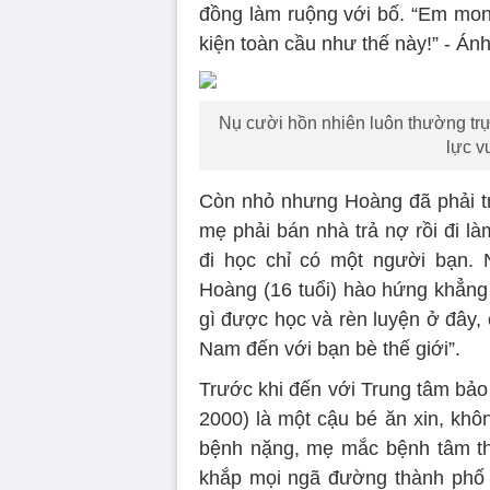
đồng làm ruộng với bố. “Em mo
kiện toàn cầu như thế này!” - Án
Nụ cười hồn nhiên luôn thường trự
lực v
Còn nhỏ nhưng Hoàng đã phải tr
mẹ phải bán nhà trả nợ rồi đi l
đi học chỉ có một người bạn. 
Hoàng (16 tuổi) hào hứng khẳng
gì được học và rèn luyện ở đây,
Nam đến với bạn bè thế giới”.
Trước khi đến với Trung tâm bả
2000) là một cậu bé ăn xin, khô
bệnh nặng, mẹ mắc bệnh tâm th
khắp mọi ngã đường thành phố 