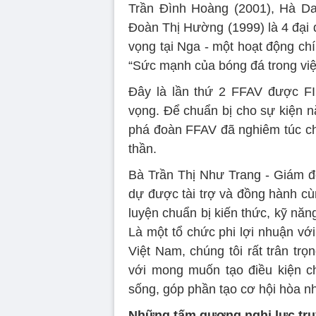
Trần Đình Hoàng (2001), Hà Da
Đoàn Thị Hường (1999) là 4 đại 
vọng tại Nga - một hoạt động ch
“Sức mạnh của bóng đá trong việc
Đây là lần thứ 2 FFAV được F
vọng. Để chuẩn bị cho sự kiện nă
phá đoàn FFAV đã nghiêm túc chu
thần.
Bà Trần Thị Như Trang - Giám đố
dự được tài trợ và đồng hành cù
luyện chuẩn bị kiến thức, kỹ năng
Là một tổ chức phi lợi nhuận với
Việt Nam, chúng tôi rất trân t
với mong muốn tạo điều kiện c
sống, góp phần tạo cơ hội hòa nh
Những tấm gương nghị lực tr