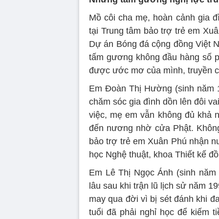
Mồ côi cha mẹ, hoàn cảnh gia đ
tại Trung tâm bảo trợ trẻ em Xu
Dự án Bóng đá cộng đồng Việt N
tấm gương không đầu hàng số p
được ước mơ của mình, truyền 
Em Đoàn Thị Hường (sinh năm 19
chăm sóc gia đình dồn lên đôi v
việc, mẹ em vẫn không đủ khả n
đến nương nhờ cửa Phật. Không
bảo trợ trẻ em Xuân Phú nhận nu
học Nghệ thuật, khoa Thiết kế đồ
Em Lê Thị Ngọc Ánh (sinh năm 2
lâu sau khi trận lũ lịch sử năm 1
may qua đời vì bị sét đánh khi 
tuổi đã phải nghỉ học để kiếm t