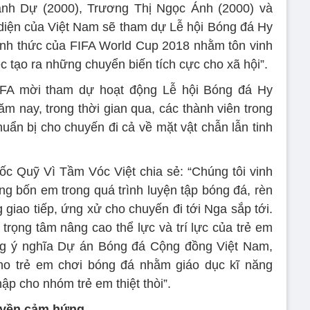
nh Dự (2000), Trương Thị Ngọc Ánh (2000) và
diện của Việt Nam sẽ tham dự Lễ hội Bóng đá Hy
ính thức của FIFA World Cup 2018 nhằm tôn vinh
 tạo ra những chuyển biến tích cực cho xã hội”.
IFA mời tham dự hoạt động Lễ hội Bóng đá Hy
m nay, trong thời gian qua, các thành viên trong
ẩn bị cho chuyến đi cả về mặt vật chẫn lẫn tinh
c Quỹ Vì Tầm Vóc Việt chia sẻ: “Chúng tôi vinh
ng bốn em trong quá trình luyện tập bóng đá, rèn
 giao tiếp, ứng xử cho chuyến đi tới Nga sắp tới.
 trọng tâm nâng cao thể lực và trí lực của trẻ em
rọng ý nghĩa Dự án Bóng đá Cộng đồng Việt Nam,
ho trẻ em chơi bóng đá nhằm giáo dục kĩ năng
ập cho nhóm trẻ em thiệt thòi”.
uyền cảm hứng