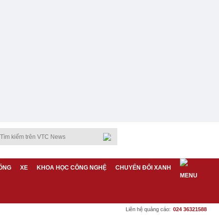
ỐNG
XE
KHOA HỌC CÔNG NGHỆ
CHUYỂN ĐỔI XANH
Liên hệ quảng cáo:
024 36321588