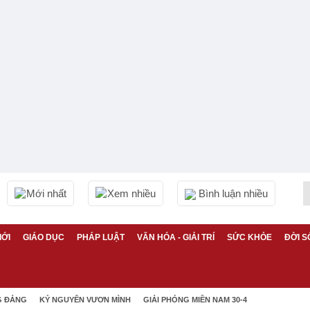
Mới nhất
Xem nhiều
Bình luận nhiều
IỚI
GIÁO DỤC
PHÁP LUẬT
VĂN HÓA - GIẢI TRÍ
SỨC KHỎE
ĐỜI S
G ĐẢNG
KỶ NGUYÊN VƯƠN MÌNH
GIẢI PHÓNG MIỀN NAM 30-4