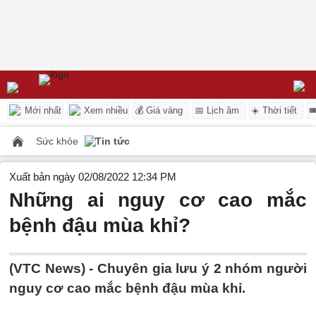
Mới nhất
Xem nhiều
💰 Giá vàng
📅 Lịch âm
☀️ Thời tiết

Sức khỏe
Tin tức
Xuất bản ngày 02/08/2022 12:34 PM
Những ai nguy cơ cao mắc
bệnh đậu mùa khỉ?
(VTC News) -
Chuyên gia lưu ý 2 nhóm người
nguy cơ cao mắc bệnh đậu mùa khỉ.