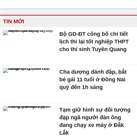
TIN MỚI
Bộ GD-ĐT công bố chi tiết
lịch thi lại tốt nghiệp THPT
cho thí sinh Tuyên Quang
Cha dượng đánh đập, bắt
bé gái 11 tuổi ở Đồng Nai
quỳ đến 1h sáng
Tạm giữ hình sự đối tượng
đạp ngã người đàn ông
đang chạy xe máy ở Đắk
Lắk