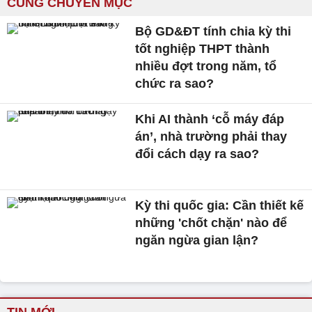
CÙNG CHUYÊN MỤC
Bộ GD&ĐT tính chia kỳ thi
tốt nghiệp THPT thành
nhiều đợt trong năm, tổ
chức ra sao?
Khi AI thành ‘cỗ máy đáp
án’, nhà trường phải thay
đổi cách dạy ra sao?
Kỳ thi quốc gia: Cần thiết kế
những 'chốt chặn' nào để
ngăn ngừa gian lận?