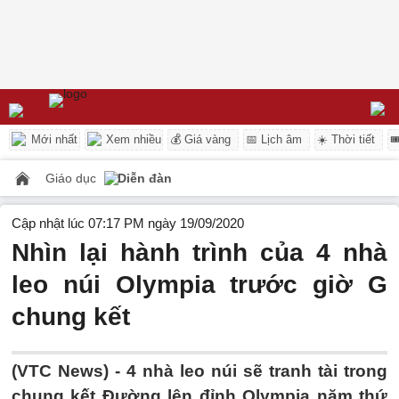
Mới nhất
Xem nhiều
💰 Giá vàng
📅 Lịch âm
☀️ Thời tiết

Giáo dục
Diễn đàn
Cập nhật lúc 07:17 PM ngày 19/09/2020
Nhìn lại hành trình của 4 nhà
leo núi Olympia trước giờ G
chung kết
(VTC News) -
4 nhà leo núi sẽ tranh tài trong
chung kết Đường lên đỉnh Olympia năm thứ