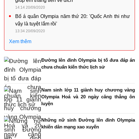
giúp em thẳng tiến về đích'
14:14 20/09/2020
Bố á quân Olympia năm thứ 20: 'Quốc Anh thi như
vậy là tuyệt lắm rồi'
13:34 20/09/2020
Xem thêm
Đường lên đỉnh Olympia bị tố đưa đáp án
chưa chuẩn kiến thức lịch sử
Nam sinh lớp 11 giành huy chương vàng
Olympia Hoá và 20 ngày căng thẳng ôn
luyện
Những nữ sinh Đường lên đỉnh Olympia
khiến dân mạng xao xuyến