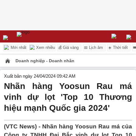
Mới nhất
Xem nhiều
💰 Giá vàng
📅 Lịch âm
☀️ Thời tiết

Doanh nghiệp - Doanh nhân
Xuất bản ngày 24/04/2024 09:42 AM
Nhãn hàng Yoosun Rau má
vinh dự lọt 'Top 10 Thương
hiệu mạnh Quốc gia 2024'
(VTC News) -
Nhãn hàng Yoosun Rau má của
Công ty TNHH Đại Bắc vinh dự lọt Top 10