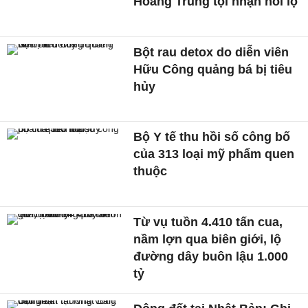
Hoàng Trung tội nhận hối lộ
Bột rau detox do diễn viên
Hữu Công quảng bá bị tiêu
hủy
Bộ Y tế thu hồi số công bố
của 313 loại mỹ phẩm quen
thuộc
Từ vụ tuồn 4.410 tấn cua,
nầm lợn qua biên giới, lộ
đường dây buôn lậu 1.000
tỷ