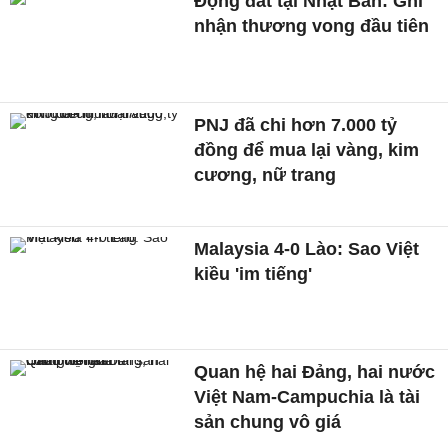
Động đất tại Nhật Bản: Ghi
nhận thương vong đầu tiên
PNJ đã chi hơn 7.000 tỷ
đồng để mua lại vàng, kim
cương, nữ trang
Malaysia 4-0 Lào: Sao Việt
kiều 'im tiếng'
Quan hệ hai Đảng, hai nước
Việt Nam-Campuchia là tài
sản chung vô giá ​