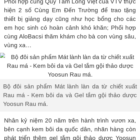
Phối hợp cùng Quỹ Tấm Lòng Việt của VTV thực
hiện 2 số Cùng Em Đến Trường để trao tặng
thiết bị giảng dạy cũng như học bổng cho các
em học sinh có hoàn cảnh khó khăn; Phối hợp
cùng AloBacsi thăm khám cho bà con vùng sâu,
vùng xa…
Bộ đôi sản phẩm Mát lành làn da từ chiết xuất
Rau má - Kem bôi da và Gel tắm gội thảo dược
Yoosun Rau má.
Nhân kỷ niệm 20 năm trên hành trình vươn xa,
bên cạnh kem bôi da quốc dân, nhãn hàng còn
phát triển thêm gel tắm gội thảo dược Yoosun