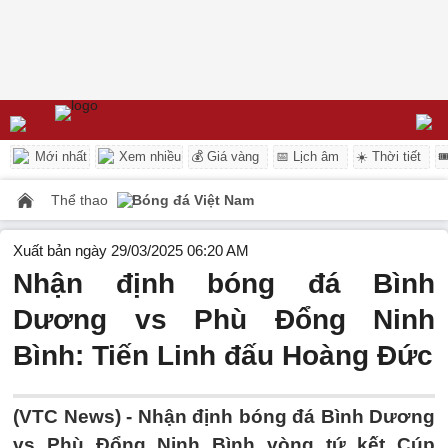
Mới nhất
Xem nhiều
💰 Giá vàng
📅 Lịch âm
☀️ Thời tiết

Thể thao
Bóng đá Việt Nam
Xuất bản ngày 29/03/2025 06:20 AM
Nhận định bóng đá Bình
Dương vs Phù Đổng Ninh
Bình: Tiến Linh đấu Hoàng Đức
(VTC News) -
Nhận định bóng đá Bình Dương
vs Phù Đổng Ninh Bình vòng tứ kết Cúp