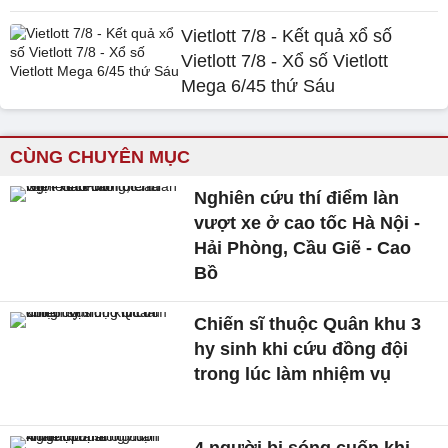
Vietlott 7/8 - Kết quả xổ số
Vietlott 7/8 - Xổ số Vietlott
Mega 6/45 thứ Sáu
CÙNG CHUYÊN MỤC
Nghiên cứu thí điểm làn
vượt xe ở cao tốc Hà Nội -
Hải Phòng, Cầu Giẽ - Cao
Bồ
Chiến sĩ thuộc Quân khu 3
hy sinh khi cứu đồng đội
trong lúc làm nhiệm vụ
4 người bị sóng cuốn khi