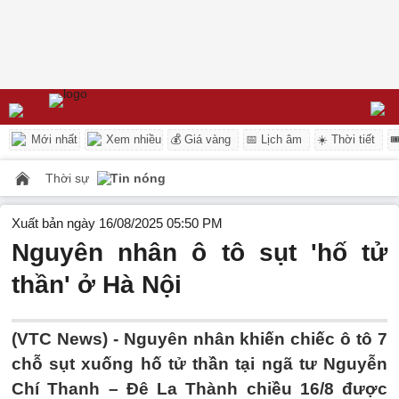
Mới nhất
Xem nhiều
💰 Giá vàng
📅 Lịch âm
☀️ Thời tiết

Thời sự
Tin nóng
Xuất bản ngày 16/08/2025 05:50 PM
Nguyên nhân ô tô sụt 'hố tử
thần' ở Hà Nội
(VTC News) -
Nguyên nhân khiến chiếc ô tô 7
chỗ sụt xuống hố tử thần tại ngã tư Nguyễn
Chí Thanh – Đê La Thành chiều 16/8 được