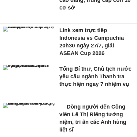
cao đẳng, trung cấp còn 10
cơ sở
Link xem trực tiếp
Indonesia vs Campuchia
20h30 ngày 27/7, giải
ASEAN Cup 2026
Tổng Bí thư, Chủ tịch nước
yêu cầu ngành Thanh tra
thực hiện ngay 7 nhiệm vụ
Dòng người đến Công
viên Lê Thị Riêng tưởng
niệm, tri ân các Anh hùng
liệt sĩ