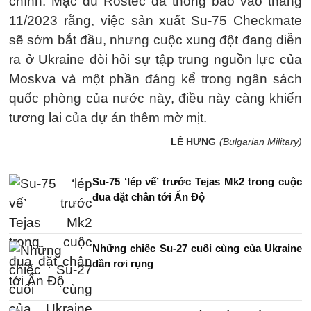
chính. Mặc dù Rostec đã thông báo vào tháng
11/2023 rằng, việc sản xuất Su-75 Checkmate
sẽ sớm bắt đầu, nhưng cuộc xung đột đang diễn
ra ở Ukraine đòi hỏi sự tập trung nguồn lực của
Moskva và một phần đáng kể trong ngân sách
quốc phòng của nước này, điều này càng khiến
tương lai của dự án thêm mờ mịt.
LÊ HƯNG
(Bulgarian Military)
Su-75 ‘lép vế’ trước Tejas Mk2 trong cuộc
đua đặt chân tới Ấn Độ
Những chiếc Su-27 cuối cùng của Ukraine
dần rơi rụng