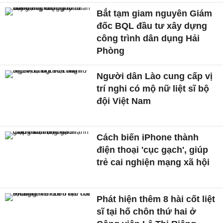
Bắt tạm giam nguyên Giám
đốc BQL đầu tư xây dựng
công trình dân dụng Hải
Phòng
Người dân Lào cung cấp vị
trí nghi có mộ nữ liệt sĩ bộ
đội Việt Nam
Cách biến iPhone thành
điện thoại 'cục gạch', giúp
trẻ cai nghiện mạng xã hội
Phát hiện thêm 8 hài cốt liệt
sĩ tại hố chôn thứ hai ở