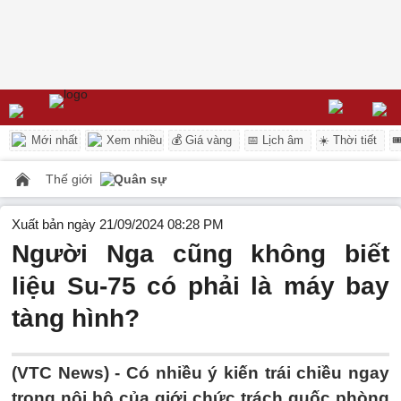
Mới nhất
Xem nhiều
💰 Giá vàng
📅 Lịch âm
☀️ Thời tiết

Thế giới
Quân sự
Xuất bản ngày 21/09/2024 08:28 PM
Người Nga cũng không biết
liệu Su-75 có phải là máy bay
tàng hình?
(VTC News) -
Có nhiều ý kiến trái chiều ngay
trong nội bộ của giới chức trách quốc phòng