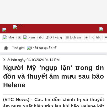
Mới nhất
Xem nhiều
💰 Giá vàng
📅 Lịch âm
☀️ Thời tiết

Thế giới
Thời sự quốc tế
Xuất bản ngày 04/10/2024 04:14 PM
Người Mỹ 'ngụp lặn' trong tin
đồn và thuyết âm mưu sau bão
Helene
(VTC News) -
Các tin đồn chính trị và thuyết
âm mưu xuất hiện tràn lan khi bão Helene kết