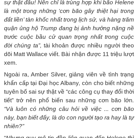
sự thật đâu! Nên chỉ là trùng hợp khi bão Helene
là một trong những ‘cơn bão gây thiệt hại trong
đất liền’ tàn khốc nhất trong lịch sử, và hàng trăm
quận ủng hộ Trump đang bị ảnh hưởng nặng nề
trước cuộc bầu cử quan trọng nhất trong cuộc
đời chúng ta”,
tài khoản được nhiều người theo
dõi Matt Wallace viết. Bài nhận được 11 triệu lượt
xem.
Ngoài ra, Amber Silver, giảng viên về tình trạng
khẩn cấp tại Đại học Albany, còn cho biết những
tuyên bố sai sự thật về “các công cụ thay đổi thời
tiết” trở nên phổ biến sau những cơn bão lớn
.
“Và luôn có những câu hỏi về việc ... cơn bão
này, bạn biết đấy, là do con người tạo ra hay là tự
nhiên?”
“
Nhưng quy mô tin đồn liên quan đến Helene thì