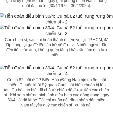
gia lễ kỷ niệm 50 năm ngày giải phóng miền Nam, thống
nhất đất nước (30/4/1975 - 30/4/2025).
Các chiến sĩ, sau khi hoàn thành nhiệm vụ tại TP.HCM, đã
tập trung tại ga để lên tàu trở về đơn vị. Nhiều người dân
đến tiễn các anh, không quên tặng khăn rằn làm quà lưu
niệm.
Cụ bà 82 tuổi ở TP Biên Hòa (Đồng Nai) bịn rịn ôm một
chiến sĩ thuộc khối Sỹ quan Cảnh sát biển chuẩn bị lên
tàu. Cụ bà cho biết đã chờ từ chiều để được tiễn các chiến
sĩ. “Khi xem những hình ảnh diễu binh xúc động trong ngày
30/4, tôi đã khóc. Tôi chỉ muốn nói rằng nhân dân miền
Nam rất yêu quý các chiến sĩ”, cụ bà nói.