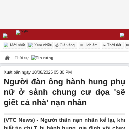
Mới nhất
Xem nhiều
💰 Giá vàng
📅 Lịch âm
☀️ Thời tiết

Thời sự
Tin nóng
Xuất bản ngày 10/08/2025 05:30 PM
Người đàn ông hành hung phụ
nữ ở sảnh chung cư dọa 'sẽ
giết cả nhà' nạn nhân
(VTC News) -
Người thân nạn nhân kể lại, khi
biết tin chị T. bị hành hung, gia đình vội chạy