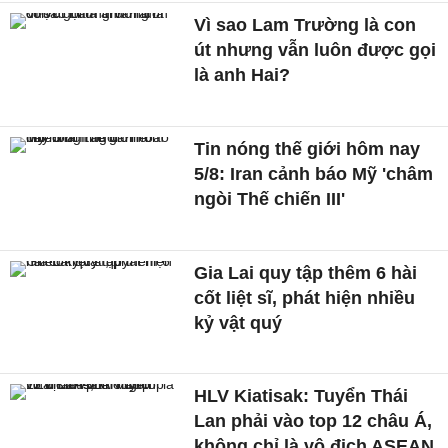
Vì sao Lam Trường là con
út nhưng vẫn luôn được gọi
là anh Hai?
Tin nóng thế giới hôm nay
5/8: Iran cảnh báo Mỹ 'châm
ngòi Thế chiến III'
Gia Lai quy tập thêm 6 hài
cốt liệt sĩ, phát hiện nhiều
kỷ vật quý
HLV Kiatisak: Tuyển Thái
Lan phải vào top 12 châu Á,
không chỉ là vô địch ASEAN