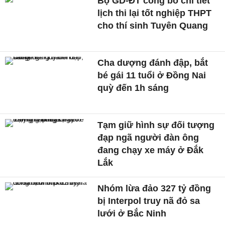
Bộ GD-ĐT công bố chi tiết
lịch thi lại tốt nghiệp THPT
cho thí sinh Tuyên Quang
Cha dượng đánh đập, bắt
bé gái 11 tuổi ở Đồng Nai
quỳ đến 1h sáng
Tạm giữ hình sự đối tượng
đạp ngã người đàn ông
đang chạy xe máy ở Đắk
Lắk
Nhóm lừa đảo 327 tỷ đồng
bị Interpol truy nã đỏ sa
lưới ở Bắc Ninh