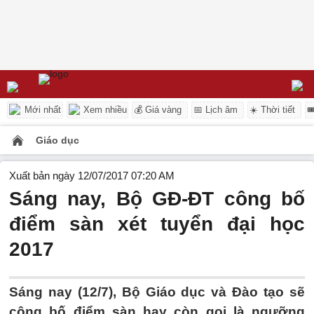
Mới nhất
Xem nhiều
💰 Giá vàng
📅 Lịch âm
☀️ Thời tiết

Giáo dục
Xuất bản ngày 12/07/2017 07:20 AM
Sáng nay, Bộ GĐ-ĐT công bố
điểm sàn xét tuyển đại học
2017
Sáng nay (12/7), Bộ Giáo dục và Đào tạo sẽ
công bố điểm sàn hay còn gọi là ngưỡng